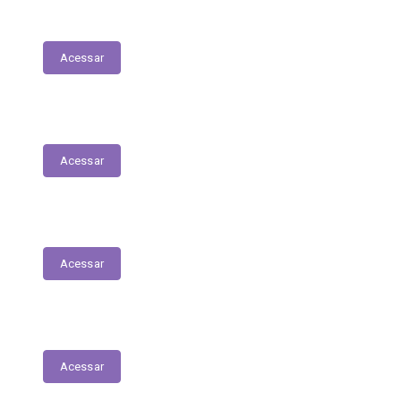
LDO - Lei de Diretrizes Orçamentárias
Acessar
PPA
Acessar
Conselho de Assistência Social
Acessar
Conselho do Fundeb
Acessar