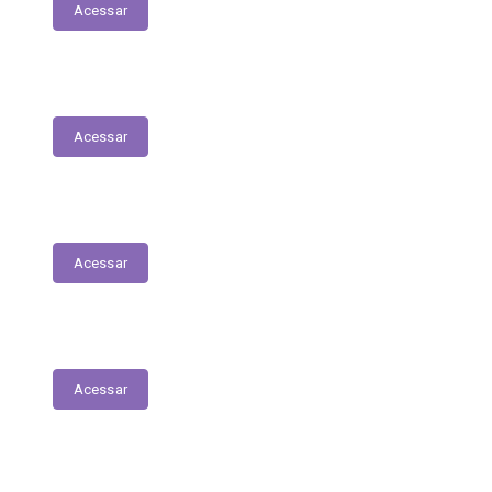
Acessar
Contratos
Acessar
Licitações
Acessar
Tabela de Valores das Diárias
Acessar
Mapa do Site