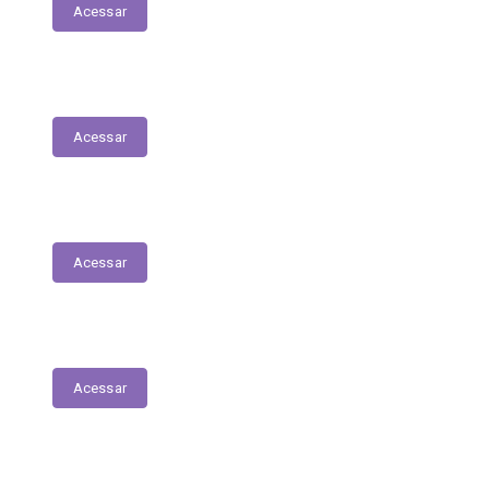
Acessar
Relação dos Profissionais de Saúde
Acessar
Unidades de Saúde
Acessar
Medicamentos de alto custo (SUS)
Acessar
Relatório de Atividade – Saúde