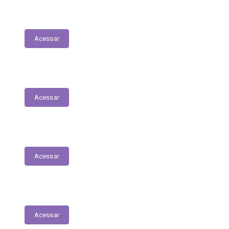
Tabela Remuneratória
Acessar
LOA
Acessar
Audiências Públicas
Acessar
RGF
Acessar