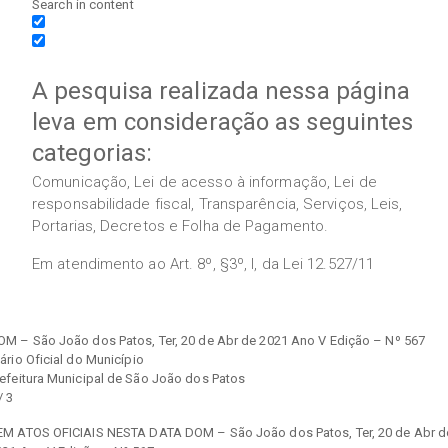
Search in content
A pesquisa realizada nessa página
leva em consideração as seguintes
categorias:
Comunicação, Lei de acesso à informação, Lei de
responsabilidade fiscal, Transparência, Serviços, Leis,
Portarias, Decretos e Folha de Pagamento.
Em atendimento ao Art. 8º, §3º, I, da Lei 12.527/11
OM – São João dos Patos, Ter, 20 de Abr de 2021 Ano V Edição – Nº 567
ário Oficial do Município
refeitura Municipal de São João dos Patos
/ 3
EM ATOS OFICIAIS NESTA DATA DOM – São João dos Patos, Ter, 20 de Abr d