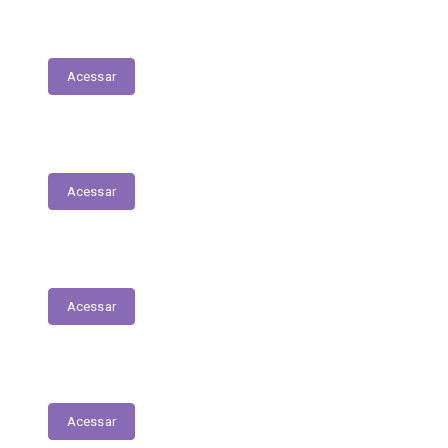
Lista de espera de Creches
Acessar
Delegacia Online
Acessar
PNAB - Lei Aldir Blanc
Acessar
Contracheques Online
Acessar