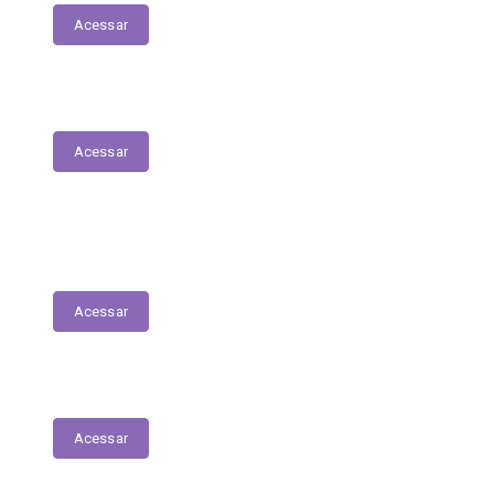
Acessar
Plano Municipal de Saúde
Acessar
Lista de espera para acesso às consultas,
exames e serviços médicos
Acessar
RREO
Acessar