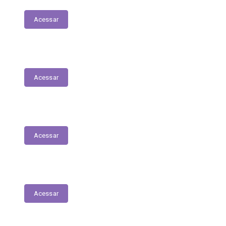
Acessar
Relatório Circunstanciado
Acessar
Julgamento de Contas - Legislativo
Acessar
Concursos e Seletivos Públicos
Acessar