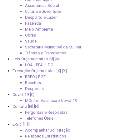
Assistência Social
Cultura e Juventude
Desporto e Lazer
Fazenda
Meio Ambiente
Obras
Saúde
Secretaria Municipal da Mulher
Trânsito e Transportes
Leis Orçamentárias [M]
LOA | PPA | LDO
Execução Orçamentária [X]
RREO | RGF
Receitas
Despesas
Covid-19
MOnitor Vacinação Covid-19
Contato [N]
Perguntas e Respostas
Telefones Úteis
E-Sic [I]
Acompanhar Solicitação
Relatórios Estatísticos