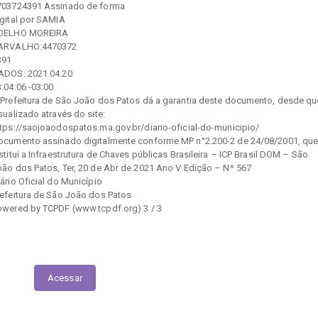
703724391 Assinado de forma
igital por SAMIA
OELHO MOREIRA
ARVALHO:4470372
391
ADOS: 2021.04.20
:04:06 -03:00
 Prefeitura de São João dos Patos dá a garantia deste documento, desde qu
sualizado através do site:
ttps://saojoaodospatos.ma.gov.br/diario-oficial-do-municipio/
ocumento assinado digitalmente conforme MP n°2.200-2 de 24/08/2001, qu
stitui a Infraestrutura de Chaves públicas Brasileira – ICP Brasil DOM – São
oão dos Patos, Ter, 20 de Abr de 2021 Ano V Edição – Nº 567
ário Oficial do Município
refeitura de São João dos Patos
owered by TCPDF (www.tcpdf.org) 3 / 3
Execução das Emendas (link contábil)
Acessar