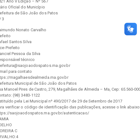
021 Ano V Edição – Nº 567
ário Oficial do Município
refeitura de São João dos Patos
/ 3
aimundo Nonato Carvalho
efeito
fael Santos Silva
ce-Prefeito
anciel Pessoa da Silva
esponsável técnico
refeitura@saojoaodospatos.ma.gov.br
mail para contato
ttps://magalhaesdealmeida.ma.gov.br
refeitura Municipal de São João dos Patos
ua Manoel Pires de Castro, 279, Magalhães de Almeida – Ma, Cep: 65.560-00
ontato: (98) 3483-1122
nstituído pela Lei Municipal nº 490/2017 de 29 de Setembro de 2017
ra verificar o código de identificação das publicações, acesse o link abaixo
ttps://saojoaodospatos.ma.gov.br/autenticacao/
AMIA
OELHO
OREIRA C
RVALHO:4