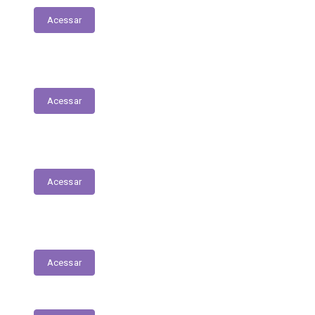
Acessar
Relação Nominal de Servidores
Acessar
Plano Municipal de Educação
Acessar
Relatório Anual de Gestão – Educação
Acessar