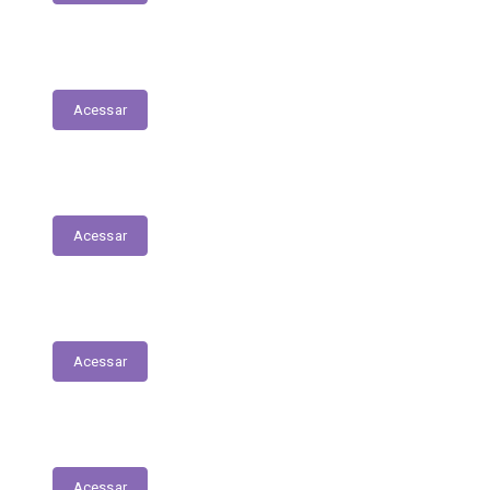
Fiscais de Contrato
Acessar
Renúncias Fiscais
Acessar
Servidores - Terceirizados
Acessar
E-Sic
Acessar