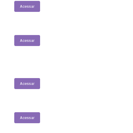
Acessar
Parecer Prévio do TCE
Acessar
Transferências Voluntárias Recebidas
(Convênios)
Acessar
Plano Anual de Contratações
Acessar