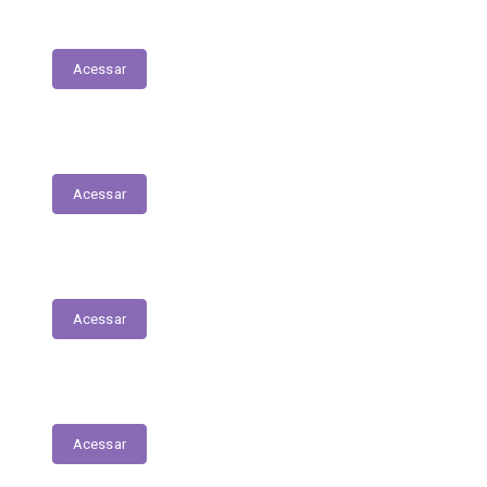
Execução Orçamentária
Acessar
Receitas
Acessar
Despesas
Acessar
Receitas Extra-Orçamentárias
Acessar