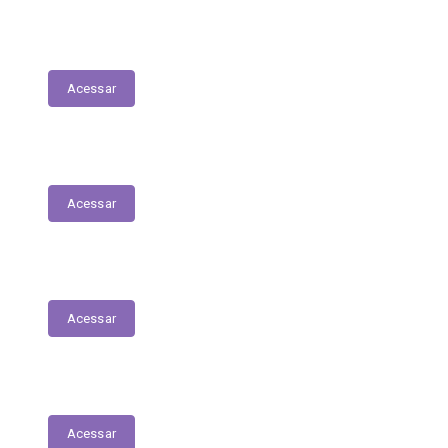
Nota Fiscal Eletrônica
Acessar
ORDEM CRONOLÓGICA DE PAGAMENTOS
Acessar
Transferências entre Entidades
Acessar
Transferências sem Recursos Financeiros
Acessar