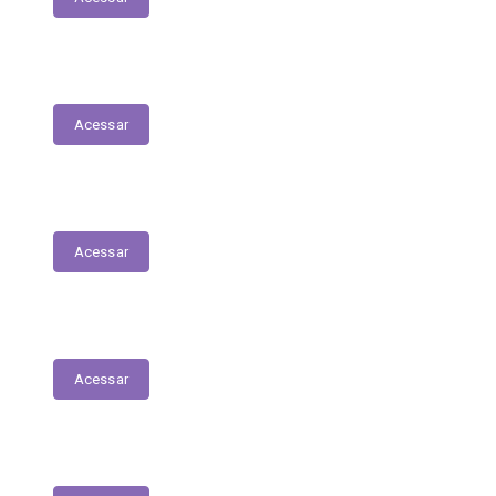
Serviços Digitais
Acessar
Emissão de Segunda Via de Licenciamento
Acessar
Solicitações de Medicamentos
Acessar
Matrículas de Escolas Públicas