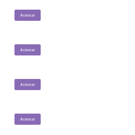
Transferências Voluntárias Concedidas
Acessar
Relatório - Pesquisa Satisfação
Acessar
Pesquisa de Satisfação
Acessar
Estrutura Organizacional
Acessar