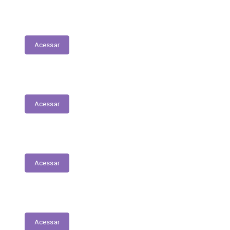
Planejamento Estratégico
Acessar
Relatório de Diárias
Acessar
Editais
Acessar
LGPD
Acessar