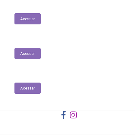
Registro das Competências
Acessar
Dados Abertos
Acessar
Licitantes ou Contratados Sancionados
Acessar