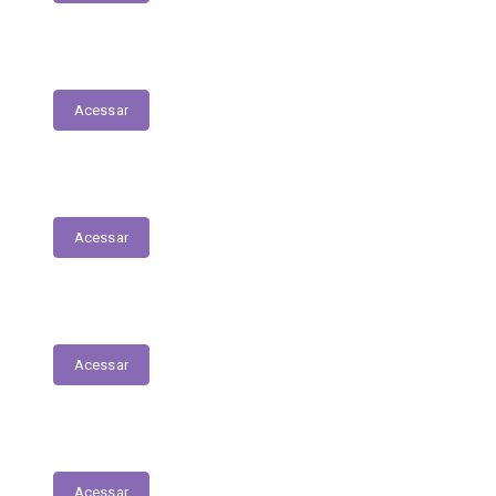
Folha de Pagamentos
Acessar
Decretos
Acessar
Portarias
Acessar
Diário Oficial do Município
Acessar