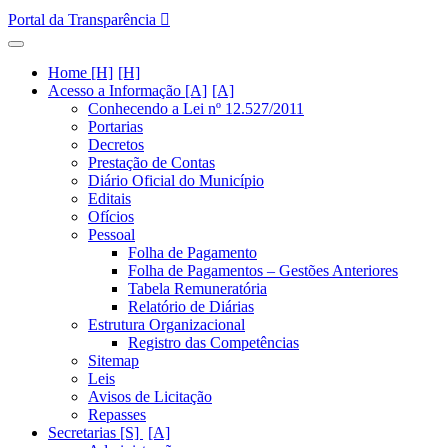
Portal da Transparência
Home [H]
Acesso a Informação [A]
Conhecendo a Lei nº 12.527/2011
Portarias
Decretos
Prestação de Contas
Diário Oficial do Município
Editais
Ofícios
Pessoal
Folha de Pagamento
Folha de Pagamentos – Gestões Anteriores
Tabela Remuneratória
Relatório de Diárias
Estrutura Organizacional
Registro das Competências
Sitemap
Leis
Avisos de Licitação
Repasses
Secretarias [S]