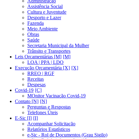
Administração
Assistência Social
Cultura e Juventude
Desporto e Lazer
Fazenda
Meio Ambiente
Obras
Saúde
Secretaria Municipal da Mulher
Trânsito e Transportes
Leis Orçamentárias [M]
LOA | PPA | LDO
Execução Orçamentária [X]
RREO | RGF
Receitas
Despesas
Covid-19
MOnitor Vacinação Covid-19
Contato [N]
Perguntas e Respostas
Telefones Úteis
E-Sic [I]
Acompanhar Solicitação
Relatórios Estatísticos
e-Sic - Rol de Documentos (Grau Sigilo)