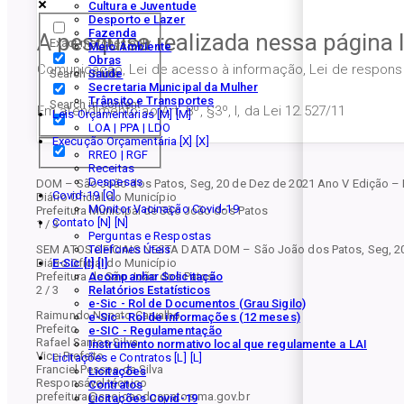
Cultura e Juventude
Desporto e Lazer
Fazenda
A pesquisa realizada nessa página 
Exact matches only
Meio Ambiente
Obras
Comunicação, Lei de acesso à informação, Lei de responsab
Search in title
Saúde
Secretaria Municipal da Mulher
Trânsito e Transportes
Search in content
Em atendimento ao Art. 8º, §3º, I, da Lei 12.527/11
Leis Orçamentárias [M]
LOA | PPA | LDO
Execução Orçamentária [X]
RREO | RGF
Receitas
Despesas
DOM – São João dos Patos, Seg, 20 de Dez de 2021 Ano V Edição – 
Covid-19
Diário Oficial do Município
MOnitor Vacinação Covid-19
Prefeitura Municipal de São João dos Patos
Contato [N]
1 / 3
Perguntas e Respostas
Telefones Úteis
SEM ATOS OFICIAIS NESTA DATA DOM – São João dos Patos, Seg, 20
E-Sic [I]
Diário Oficial do Município
Acompanhar Solicitação
Prefeitura de São João dos Patos
Relatórios Estatísticos
2 / 3
e-Sic - Rol de Documentos (Grau Sigilo)
Raimundo Nonato Carvalho
e-Sic - Rol de informações (12 meses)
Prefeito
e-SIC - Regulamentação
Rafael Santos Silva
Instrumento normativo local que regulamente a LAI
Vice-Prefeito
Licitações e Contratos [L]
Franciel Pessoa da Silva
Licitações
Responsável técnico
Contratos
prefeitura@saojoaodospatos.ma.gov.br
Licitações Covid-19