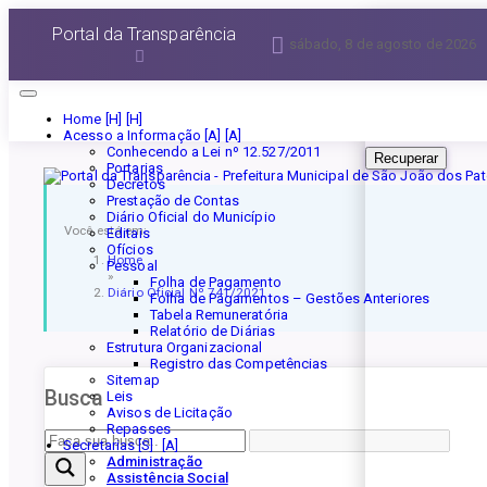
Esqueceu a senha?
Portal da Transparência
sábado, 8 de agosto de 2026
Informe seu E-mail 
Home [H]
Acesso a Informação [A]
Conhecendo a Lei nº 12.527/2011
Recuperar
Portarias
Decretos
Prestação de Contas
Diário Oficial do Município
Você está em:
Editais
Ofícios
Home
Pessoal
»
Folha de Pagamento
Diário Oficial Nº 741/2021
Folha de Pagamentos – Gestões Anteriores
Tabela Remuneratória
Relatório de Diárias
Estrutura Organizacional
Registro das Competências
Sitemap
Busca
Leis
Avisos de Licitação
Repasses
Secretarias [S]
Administração
Assistência Social