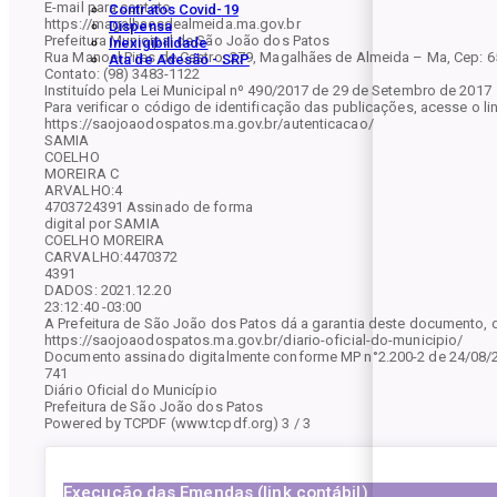
E-mail para contato
Contratos Covid-19
https://magalhaesdealmeida.ma.gov.br
Dispensa
Prefeitura Municipal de São João dos Patos
Inexigibilidade
Rua Manoel Pires de Castro, 279, Magalhães de Almeida – Ma, Cep: 6
Ata de Adesão - SRP
Contato: (98) 3483-1122
Instituído pela Lei Municipal nº 490/2017 de 29 de Setembro de 2017
Para verificar o código de identificação das publicações, acesse o li
https://saojoaodospatos.ma.gov.br/autenticacao/
SAMIA
COELHO
MOREIRA C
ARVALHO:4
4703724391 Assinado de forma
digital por SAMIA
COELHO MOREIRA
CARVALHO:4470372
4391
DADOS: 2021.12.20
23:12:40 -03:00
A Prefeitura de São João dos Patos dá a garantia deste documento, d
https://saojoaodospatos.ma.gov.br/diario-oficial-do-municipio/
Documento assinado digitalmente conforme MP n°2.200-2 de 24/08/2001
741
Diário Oficial do Município
Prefeitura de São João dos Patos
Powered by TCPDF (www.tcpdf.org) 3 / 3
Execução das Emendas (link contábil)