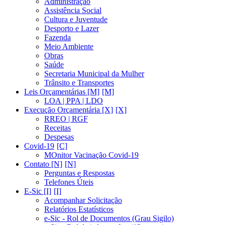
Administração
Assistência Social
Cultura e Juventude
Desporto e Lazer
Fazenda
Meio Ambiente
Obras
Saúde
Secretaria Municipal da Mulher
Trânsito e Transportes
Leis Orçamentárias [M]
LOA | PPA | LDO
Execução Orçamentária [X]
RREO | RGF
Receitas
Despesas
Covid-19
MOnitor Vacinação Covid-19
Contato [N]
Perguntas e Respostas
Telefones Úteis
E-Sic [I]
Acompanhar Solicitação
Relatórios Estatísticos
e-Sic - Rol de Documentos (Grau Sigilo)