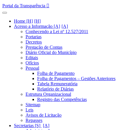
Portal da Transparência
Home [H]
Acesso a Informação [A]
Conhecendo a Lei nº 12.527/2011
Portarias
Decretos
Prestação de Contas
Diário Oficial do Município
Editais
Ofícios
Pessoal
Folha de Pagamento
Folha de Pagamentos – Gestões Anteriores
Tabela Remuneratória
Relatório de Diárias
Estrutura Organizacional
Registro das Competências
Sitemap
Leis
Avisos de Licitação
Repasses
Secretarias [S]