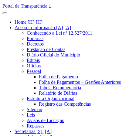
Portal da Transparência
Home [H]
Acesso a Informação [A]
Conhecendo a Lei nº 12.527/2011
Portarias
Decretos
Prestação de Contas
Diário Oficial do Município
Editais
Ofícios
Pessoal
Folha de Pagamento
Folha de Pagamentos – Gestões Anteriores
Tabela Remuneratória
Relatório de Diárias
Estrutura Organizacional
Registro das Competências
Sitemap
Leis
Avisos de Licitação
Repasses
Secretarias [S]