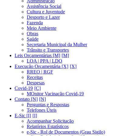
Administração
Assistência Social
Cultura e Juventude
Desporto e Lazer
Fazenda
Meio Ambiente
Obras
Saúde
Secretaria Municipal da Mulher
Trânsito e Transportes
Leis Orçamentárias [M]
LOA | PPA | LDO
Execução Orçamentária [X]
RREO | RGF
Receitas
Despesas
Covid-19
MOnitor Vacinação Covid-19
Contato [N]
Perguntas e Respostas
Telefones Úteis
E-Sic [I]
Acompanhar Solicitação
Relatórios Estatísticos
e-Sic - Rol de Documentos (Grau Sigilo)