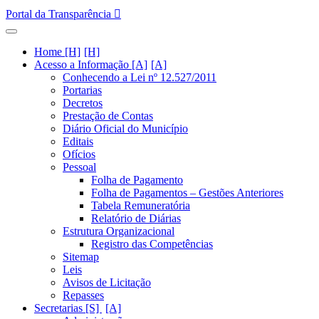
Portal da Transparência
Home [H]
Acesso a Informação [A]
Conhecendo a Lei nº 12.527/2011
Portarias
Decretos
Prestação de Contas
Diário Oficial do Município
Editais
Ofícios
Pessoal
Folha de Pagamento
Folha de Pagamentos – Gestões Anteriores
Tabela Remuneratória
Relatório de Diárias
Estrutura Organizacional
Registro das Competências
Sitemap
Leis
Avisos de Licitação
Repasses
Secretarias [S]