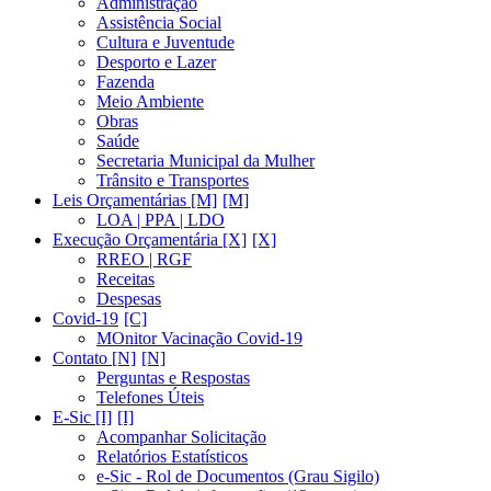
Administração
Assistência Social
Cultura e Juventude
Desporto e Lazer
Fazenda
Meio Ambiente
Obras
Saúde
Secretaria Municipal da Mulher
Trânsito e Transportes
Leis Orçamentárias [M]
LOA | PPA | LDO
Execução Orçamentária [X]
RREO | RGF
Receitas
Despesas
Covid-19
MOnitor Vacinação Covid-19
Contato [N]
Perguntas e Respostas
Telefones Úteis
E-Sic [I]
Acompanhar Solicitação
Relatórios Estatísticos
e-Sic - Rol de Documentos (Grau Sigilo)