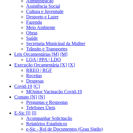
Administração
Assistência Social
Cultura e Juventude
Desporto e Lazer
Fazenda
Meio Ambiente
Obras
Saúde
Secretaria Municipal da Mulher
Trânsito e Transportes
Leis Orçamentárias [M]
LOA | PPA | LDO
Execução Orçamentária [X]
RREO | RGF
Receitas
Despesas
Covid-19
MOnitor Vacinação Covid-19
Contato [N]
Perguntas e Respostas
Telefones Úteis
E-Sic [I]
Acompanhar Solicitação
Relatórios Estatísticos
e-Sic - Rol de Documentos (Grau Sigilo)