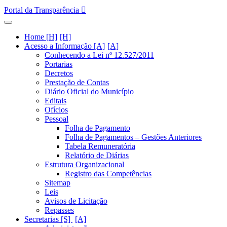
Portal da Transparência
Home [H]
Acesso a Informação [A]
Conhecendo a Lei nº 12.527/2011
Portarias
Decretos
Prestação de Contas
Diário Oficial do Município
Editais
Ofícios
Pessoal
Folha de Pagamento
Folha de Pagamentos – Gestões Anteriores
Tabela Remuneratória
Relatório de Diárias
Estrutura Organizacional
Registro das Competências
Sitemap
Leis
Avisos de Licitação
Repasses
Secretarias [S]