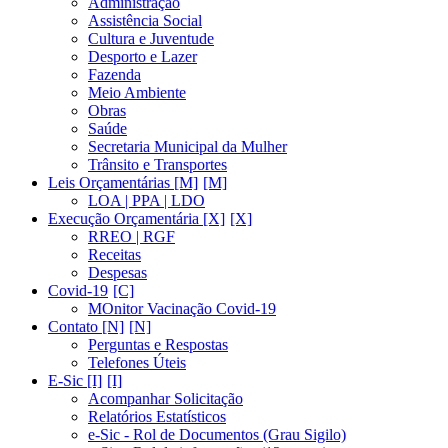
Administração
Assistência Social
Cultura e Juventude
Desporto e Lazer
Fazenda
Meio Ambiente
Obras
Saúde
Secretaria Municipal da Mulher
Trânsito e Transportes
Leis Orçamentárias [M]
LOA | PPA | LDO
Execução Orçamentária [X]
RREO | RGF
Receitas
Despesas
Covid-19
MOnitor Vacinação Covid-19
Contato [N]
Perguntas e Respostas
Telefones Úteis
E-Sic [I]
Acompanhar Solicitação
Relatórios Estatísticos
e-Sic - Rol de Documentos (Grau Sigilo)