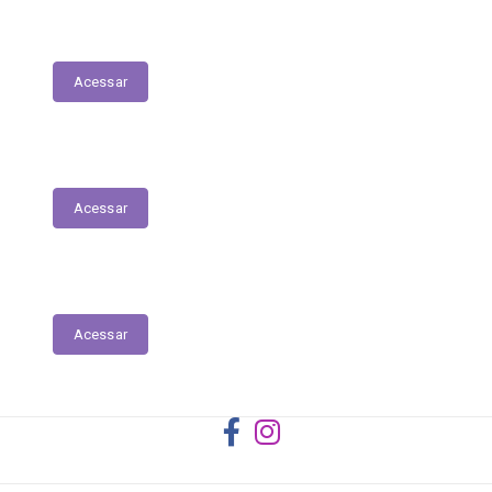
Registro das Competências
Acessar
Dados Abertos
Acessar
Licitantes ou Contratados Sancionados
Acessar