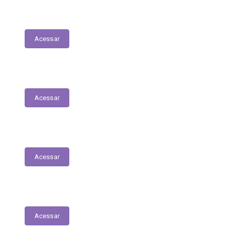
Execução Orçamentária
Acessar
Receitas
Acessar
Despesas
Acessar
Receitas Extra-Orçamentárias
Acessar