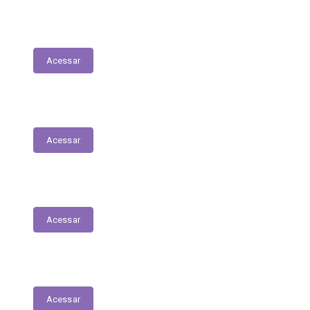
Tabela Remuneratória
Acessar
LOA
Acessar
Audiências Públicas
Acessar
RGF
Acessar