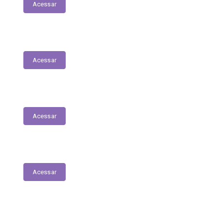
Acessar
Servidores – Estagiários
Acessar
Educação
Acessar
Saúde
Acessar
Relatório Circunstanciado/Balanço