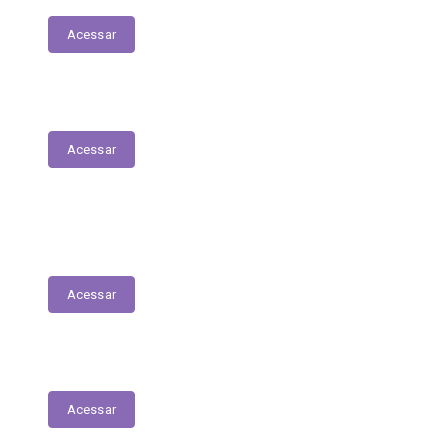
Acessar
Plano Municipal de Saúde
Acessar
Lista de espera para acesso às consultas,
exames e serviços médicos
Acessar
RREO
Acessar