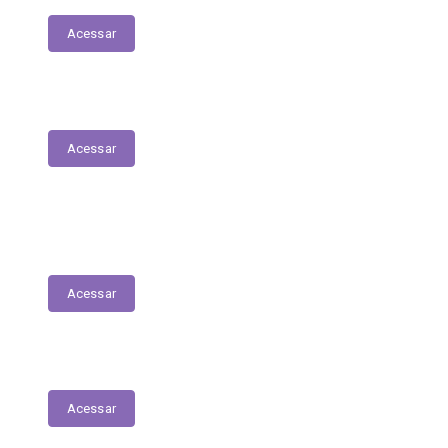
Acessar
Parecer Prévio do TCE
Acessar
Transferências Voluntárias Recebidas
(Convênios)
Acessar
Plano Anual de Contratações
Acessar