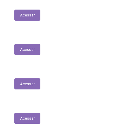
Patrimonial
Acessar
Relatório Circunstanciado
Acessar
Julgamento de Contas - Legislativo
Acessar
Concursos e Seletivos Públicos
Acessar