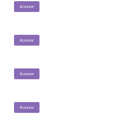
Acessar
Relação dos Profissionais de Saúde
Acessar
Unidades de Saúde
Acessar
Medicamentos de alto custo (SUS)
Acessar
Relatório de Atividade – Saúde