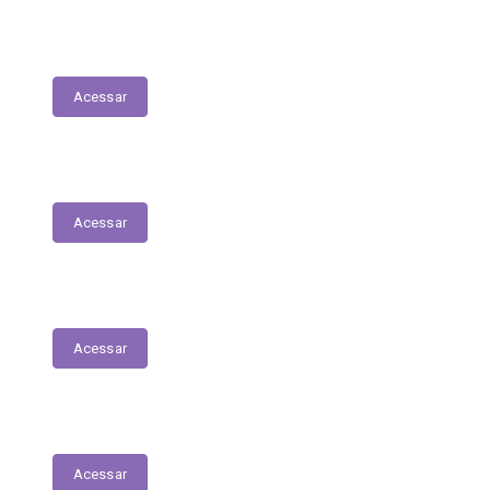
Lista de espera de Creches
Acessar
Delegacia Online
Acessar
PNAB - Lei Aldir Blanc
Acessar
Contracheques Online
Acessar