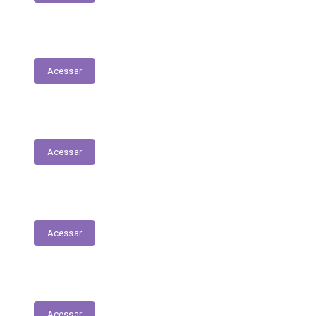
Nota Fiscal Eletrônica
Acessar
ORDEM CRONOLÓGICA DE PAGAMENTOS
Acessar
Transferências entre Entidades
Acessar
Transferências sem Recursos Financeiros
Acessar