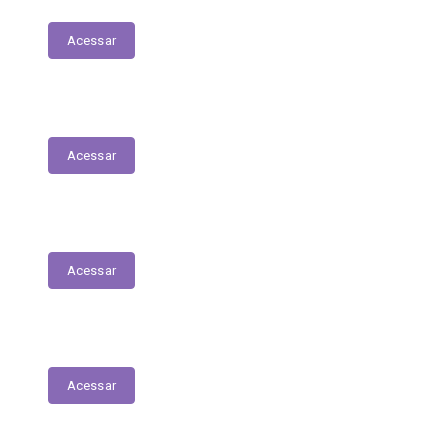
Acessar
Relação Nominal de Servidores
Acessar
Plano Municipal de Educação
Acessar
Relatório Anual de Gestão – Educação
Acessar