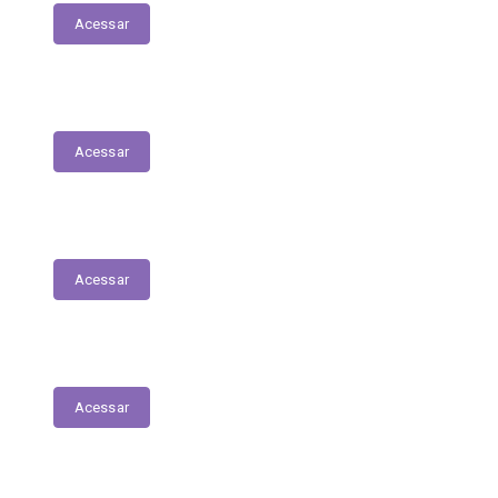
Acessar
Contratos
Acessar
Licitações
Acessar
Tabela de Valores das Diárias
Acessar
Mapa do Site