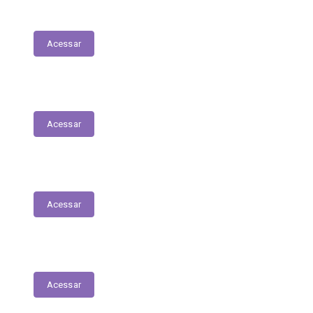
Transferências Voluntárias Concedidas
Acessar
Relatório - Pesquisa Satisfação
Acessar
Pesquisa de Satisfação
Acessar
Estrutura Organizacional
Acessar