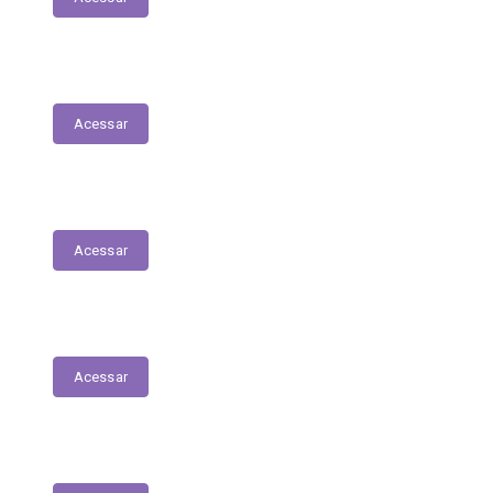
Fiscais de Contrato
Acessar
Renúncias Fiscais
Acessar
Servidores - Terceirizados
Acessar
E-Sic