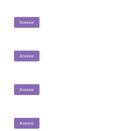
LDO - Lei de Diretrizes Orçamentárias
Acessar
PPA
Acessar
Conselho de Assistência Social
Acessar
Conselho do Fundeb
Acessar