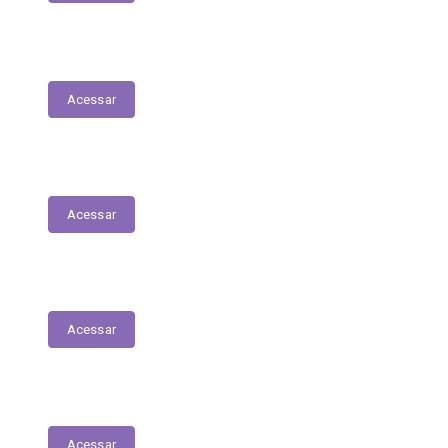
Planejamento Estratégico
Acessar
Relatório de Diárias
Acessar
Editais
Acessar
LGPD
Acessar