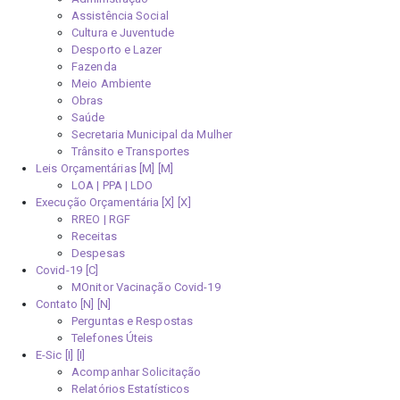
Assistência Social
Cultura e Juventude
Desporto e Lazer
Fazenda
Meio Ambiente
Obras
Saúde
Secretaria Municipal da Mulher
Trânsito e Transportes
Leis Orçamentárias [M]
LOA | PPA | LDO
Execução Orçamentária [X]
RREO | RGF
Receitas
Despesas
Covid-19
MOnitor Vacinação Covid-19
Contato [N]
Perguntas e Respostas
Telefones Úteis
E-Sic [I]
Acompanhar Solicitação
Relatórios Estatísticos