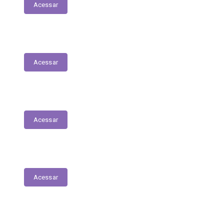
Acessar
Serviços Digitais
Acessar
Emissão de Segunda Via de Licenciamento
Acessar
Solicitações de Medicamentos
Acessar
Matrículas de Escolas Públicas