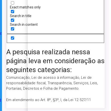
Exact matches only
Search in title
Search in content
r
A pesquisa realizada nessa
página leva em consideração as
seguintes categorias:
Comunicação, Lei de acesso à informação, Lei de
responsabilidade fiscal, Transparência, Serviços, Leis,
Portarias, Decretos e Folha de Pagamento.
Em atendimento ao Art. 8º, §3º, I, da Lei 12.527/11
2