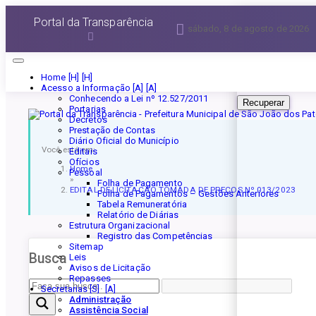
Esqueceu a senha?
Portal da Transparência
sábado, 8 de agosto de 2026
Informe seu E-mail 
Home [H]
Acesso a Informação [A]
Conhecendo a Lei nº 12.527/2011
Recuperar
Portarias
Decretos
Prestação de Contas
Diário Oficial do Município
Você está em:
Editais
Ofícios
Home
Pessoal
»
Folha de Pagamento
EDITAL DE LICITAÇÃO TOMADA DE PREÇOS Nº 013/2023
Folha de Pagamentos – Gestões Anteriores
Tabela Remuneratória
Relatório de Diárias
Estrutura Organizacional
Registro das Competências
Sitemap
Busca
Leis
Avisos de Licitação
Repasses
Secretarias [S]
Administração
Assistência Social