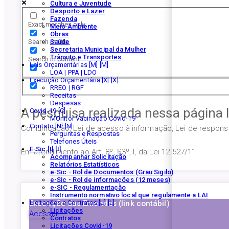
Cultura e Juventude
Desporto e Lazer
Fazenda
Exact matches only
Meio Ambiente
Obras
Search in title
Saúde
Secretaria Municipal da Mulher
Trânsito e Transportes
Search in content
Leis Orçamentárias [M]
LOA | PPA | LDO
Execução Orçamentária [X]
RREO | RGF
Receitas
Despesas
A pesquisa realizada nessa página 
Covid-19
MOnitor Vacinação Covid-19
Contato [N]
Comunicação, Lei de acesso à informação, Lei de responsab
Perguntas e Respostas
Telefones Úteis
E-Sic [I]
Em atendimento ao Art. 8º, §3º, I, da Lei 12.527/11
Acompanhar Solicitação
Relatórios Estatísticos
e-Sic - Rol de Documentos (Grau Sigilo)
e-Sic - Rol de informações (12 meses)
e-SIC - Regulamentação
Instrumento normativo local que regulamente a LAI
Execução das Emendas (link contábil)
Licitações e Contratos [L]
Licitações
Acessar
Contratos
Licitações Covid-19