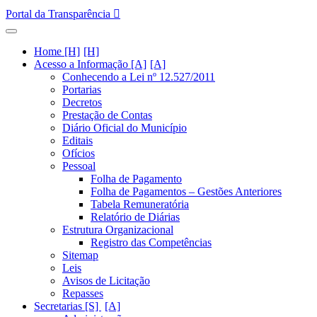
Portal da Transparência
Home [H]
Acesso a Informação [A]
Conhecendo a Lei nº 12.527/2011
Portarias
Decretos
Prestação de Contas
Diário Oficial do Município
Editais
Ofícios
Pessoal
Folha de Pagamento
Folha de Pagamentos – Gestões Anteriores
Tabela Remuneratória
Relatório de Diárias
Estrutura Organizacional
Registro das Competências
Sitemap
Leis
Avisos de Licitação
Repasses
Secretarias [S]