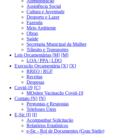
Administração
Assistência Social
Cultura e Juventude
Desporto e Lazer
Fazenda
Meio Ambiente
Obras
Saúde
Secretaria Municipal da Mulher
Trânsito e Transportes
Leis Orçamentárias [M]
LOA | PPA | LDO
Execução Orçamentária [X]
RREO | RGF
Receitas
Despesas
Covid-19
MOnitor Vacinação Covid-19
Contato [N]
Perguntas e Respostas
Telefones Úteis
E-Sic [I]
Acompanhar Solicitação
Relatórios Estatísticos
e-Sic - Rol de Documentos (Grau Sigilo)