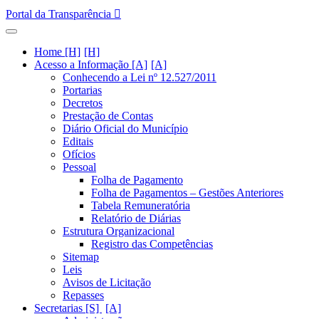
Portal da Transparência
Home [H]
Acesso a Informação [A]
Conhecendo a Lei nº 12.527/2011
Portarias
Decretos
Prestação de Contas
Diário Oficial do Município
Editais
Ofícios
Pessoal
Folha de Pagamento
Folha de Pagamentos – Gestões Anteriores
Tabela Remuneratória
Relatório de Diárias
Estrutura Organizacional
Registro das Competências
Sitemap
Leis
Avisos de Licitação
Repasses
Secretarias [S]