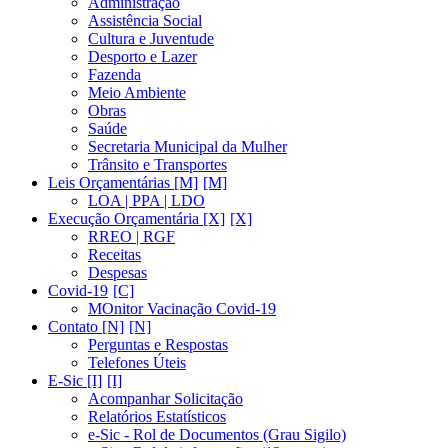
Administração
Assistência Social
Cultura e Juventude
Desporto e Lazer
Fazenda
Meio Ambiente
Obras
Saúde
Secretaria Municipal da Mulher
Trânsito e Transportes
Leis Orçamentárias [M]
LOA | PPA | LDO
Execução Orçamentária [X]
RREO | RGF
Receitas
Despesas
Covid-19
MOnitor Vacinação Covid-19
Contato [N]
Perguntas e Respostas
Telefones Úteis
E-Sic [I]
Acompanhar Solicitação
Relatórios Estatísticos
e-Sic - Rol de Documentos (Grau Sigilo)