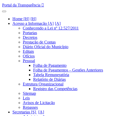
Portal da Transparência
Home [H]
Acesso a Informação [A]
Conhecendo a Lei nº 12.527/2011
Portarias
Decretos
Prestação de Contas
Diário Oficial do Município
Editais
Ofícios
Pessoal
Folha de Pagamento
Folha de Pagamentos – Gestões Anteriores
Tabela Remuneratória
Relatório de Diárias
Estrutura Organizacional
Registro das Competências
Sitemap
Leis
Avisos de Licitação
Repasses
Secretarias [S]