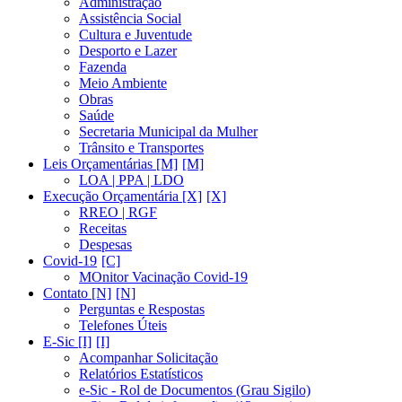
Administração
Assistência Social
Cultura e Juventude
Desporto e Lazer
Fazenda
Meio Ambiente
Obras
Saúde
Secretaria Municipal da Mulher
Trânsito e Transportes
Leis Orçamentárias [M]
LOA | PPA | LDO
Execução Orçamentária [X]
RREO | RGF
Receitas
Despesas
Covid-19
MOnitor Vacinação Covid-19
Contato [N]
Perguntas e Respostas
Telefones Úteis
E-Sic [I]
Acompanhar Solicitação
Relatórios Estatísticos
e-Sic - Rol de Documentos (Grau Sigilo)