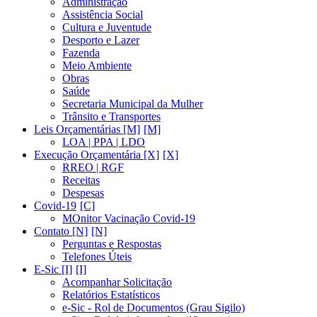
Administração
Assistência Social
Cultura e Juventude
Desporto e Lazer
Fazenda
Meio Ambiente
Obras
Saúde
Secretaria Municipal da Mulher
Trânsito e Transportes
Leis Orçamentárias [M]
LOA | PPA | LDO
Execução Orçamentária [X]
RREO | RGF
Receitas
Despesas
Covid-19
MOnitor Vacinação Covid-19
Contato [N]
Perguntas e Respostas
Telefones Úteis
E-Sic [I]
Acompanhar Solicitação
Relatórios Estatísticos
e-Sic - Rol de Documentos (Grau Sigilo)