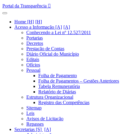
Portal da Transparência
Home [H]
Acesso a Informação [A]
Conhecendo a Lei nº 12.527/2011
Portarias
Decretos
Prestação de Contas
Diário Oficial do Município
Editais
Ofícios
Pessoal
Folha de Pagamento
Folha de Pagamentos – Gestões Anteriores
Tabela Remuneratória
Relatório de Diárias
Estrutura Organizacional
Registro das Competências
Sitemap
Leis
Avisos de Licitação
Repasses
Secretarias [S]