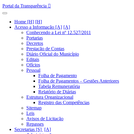
Portal da Transparência
Home [H]
Acesso a Informação [A]
Conhecendo a Lei nº 12.527/2011
Portarias
Decretos
Prestação de Contas
Diário Oficial do Município
Editais
Ofícios
Pessoal
Folha de Pagamento
Folha de Pagamentos – Gestões Anteriores
Tabela Remuneratória
Relatório de Diárias
Estrutura Organizacional
Registro das Competências
Sitemap
Leis
Avisos de Licitação
Repasses
Secretarias [S]