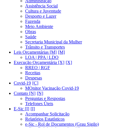
Administração
Assistência Social
Cultura e Juventude
Desporto e Lazer
Fazenda
Meio Ambiente
Obras
Saúde
Secretaria Municipal da Mulher
Trânsito e Transportes
Leis Orçamentárias [M]
LOA | PPA | LDO
Execução Orçamentária [X]
RREO | RGF
Receitas
Despesas
Covid-19
MOnitor Vacinação Covid-19
Contato [N]
Perguntas e Respostas
Telefones Úteis
E-Sic [I]
Acompanhar Solicitação
Relatórios Estatísticos
e-Sic - Rol de Documentos (Grau Sigilo)