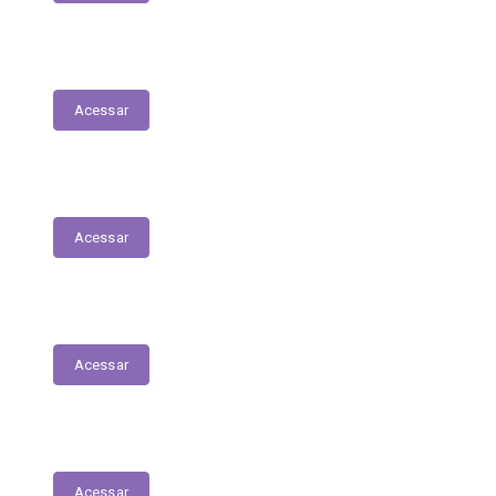
Planejamento Estratégico
Acessar
Relatório de Diárias
Acessar
Editais
Acessar
LGPD
Acessar