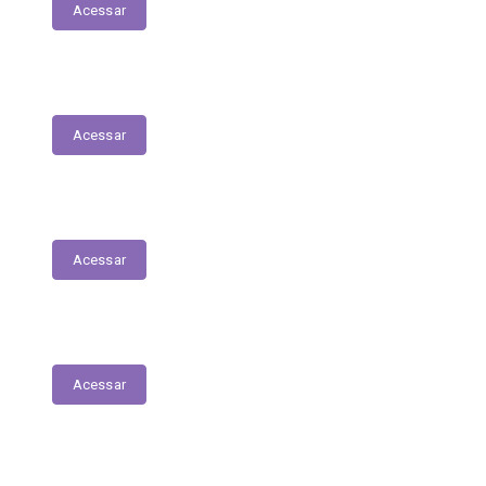
Acessar
Serviços Digitais
Acessar
Emissão de Segunda Via de Licenciamento
Acessar
Solicitações de Medicamentos
Acessar
Matrículas de Escolas Públicas