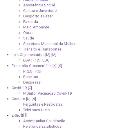
Assistência Social
Cultura e Juventude
Desporto e Lazer
Fazenda
Meio Ambiente
Obras
Saúde
Secretaria Municipal da Mulher
Trânsito e Transportes
Leis Orçamentárias [M]
LOA | PPA | LDO
Execução Orçamentária [X]
RREO | RGF
Receitas
Despesas
Covid-19
MOnitor Vacinação Covid-19
Contato [N]
Perguntas e Respostas
Telefones Úteis
E-Sic [I]
Acompanhar Solicitação
Relatórios Estatísticos