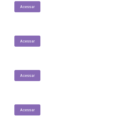
Acessar
Relação dos Profissionais de Saúde
Acessar
Unidades de Saúde
Acessar
Medicamentos de alto custo (SUS)
Acessar
Relatório de Atividade – Saúde