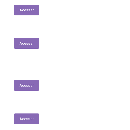
Acessar
Plano Municipal de Saúde
Acessar
Lista de espera para acesso às consultas,
exames e serviços médicos
Acessar
RREO
Acessar