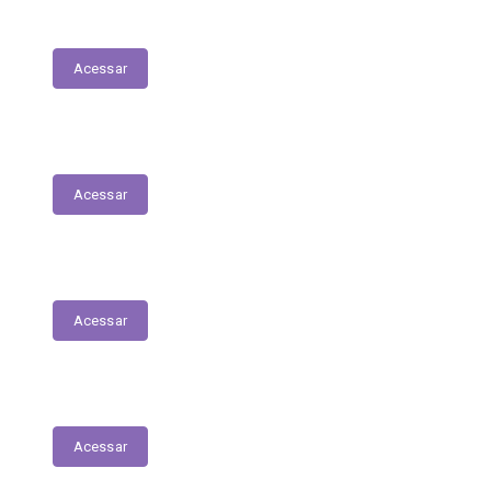
Transferências Voluntárias Concedidas
Acessar
Relatório - Pesquisa Satisfação
Acessar
Pesquisa de Satisfação
Acessar
Estrutura Organizacional
Acessar