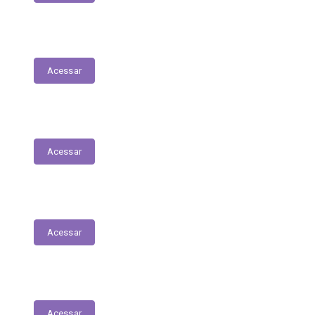
Nota Fiscal Eletrônica
Acessar
ORDEM CRONOLÓGICA DE PAGAMENTOS
Acessar
Transferências entre Entidades
Acessar
Transferências sem Recursos Financeiros
Acessar