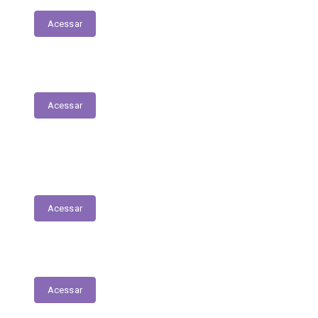
Acessar
Parecer Prévio do TCE
Acessar
Transferências Voluntárias Recebidas
(Convênios)
Acessar
Plano Anual de Contratações
Acessar