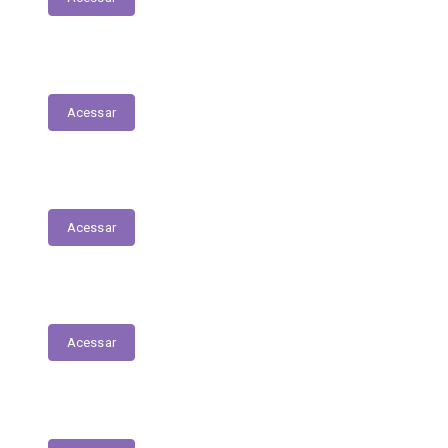
Fiscais de Contrato
Acessar
Renúncias Fiscais
Acessar
Servidores - Terceirizados
Acessar
E-Sic