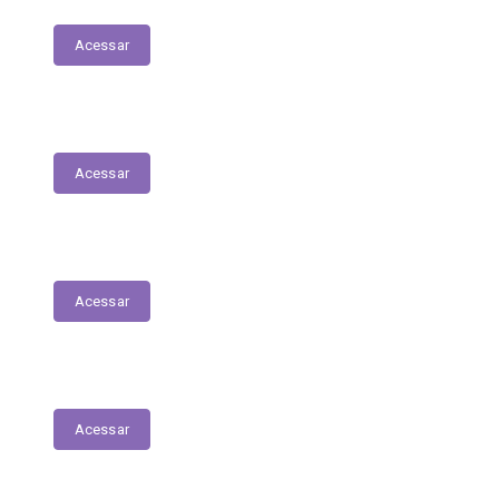
Acessar
Relação Nominal de Servidores
Acessar
Plano Municipal de Educação
Acessar
Relatório Anual de Gestão – Educação
Acessar