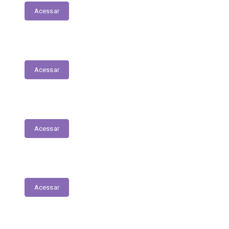
Acessar
Contratos
Acessar
Licitações
Acessar
Tabela de Valores das Diárias
Acessar
Mapa do Site