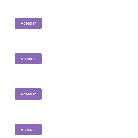
Execução Orçamentária
Acessar
Receitas
Acessar
Despesas
Acessar
Receitas Extra-Orçamentárias
Acessar