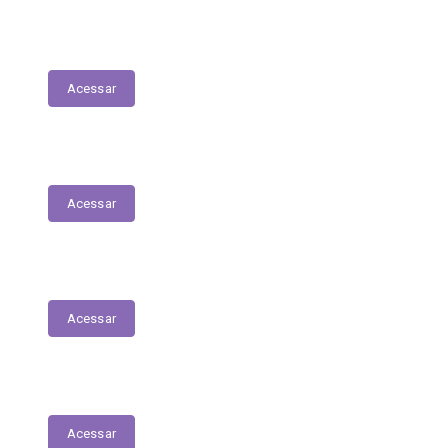
Lista de espera de Creches
Acessar
Delegacia Online
Acessar
PNAB - Lei Aldir Blanc
Acessar
Contracheques Online
Acessar