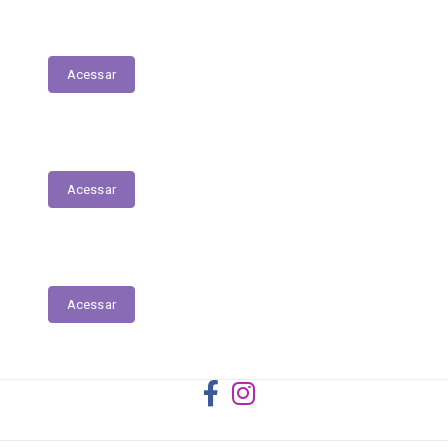
Registro das Competências
Acessar
Dados Abertos
Acessar
Licitantes ou Contratados Sancionados
Acessar