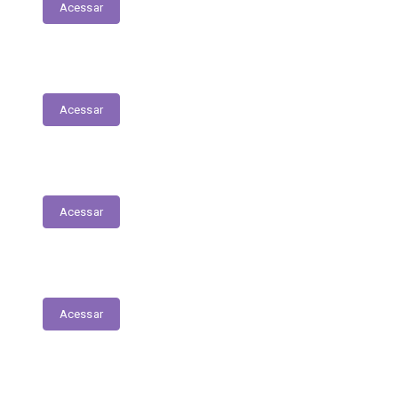
Acessar
Servidores – Estagiários
Acessar
Educação
Acessar
Saúde
Acessar
Relatório Circunstanciado/Balanço