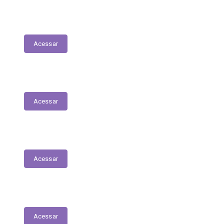
Tabela Remuneratória
Acessar
LOA
Acessar
Audiências Públicas
Acessar
RGF
Acessar