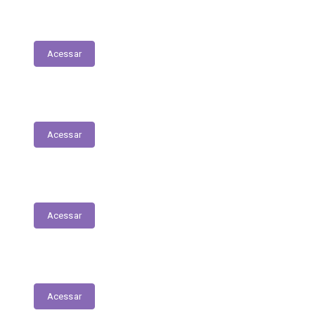
LDO - Lei de Diretrizes Orçamentárias
Acessar
PPA
Acessar
Conselho de Assistência Social
Acessar
Conselho do Fundeb
Acessar