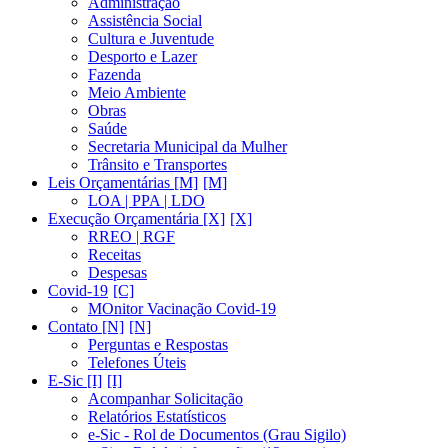
Administração
Assistência Social
Cultura e Juventude
Desporto e Lazer
Fazenda
Meio Ambiente
Obras
Saúde
Secretaria Municipal da Mulher
Trânsito e Transportes
Leis Orçamentárias [M]
LOA | PPA | LDO
Execução Orçamentária [X]
RREO | RGF
Receitas
Despesas
Covid-19
MOnitor Vacinação Covid-19
Contato [N]
Perguntas e Respostas
Telefones Úteis
E-Sic [I]
Acompanhar Solicitação
Relatórios Estatísticos
e-Sic - Rol de Documentos (Grau Sigilo)