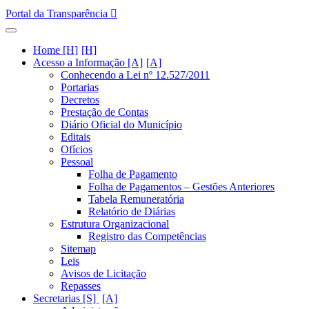
Portal da Transparência
Home [H]
Acesso a Informação [A]
Conhecendo a Lei nº 12.527/2011
Portarias
Decretos
Prestação de Contas
Diário Oficial do Município
Editais
Ofícios
Pessoal
Folha de Pagamento
Folha de Pagamentos – Gestões Anteriores
Tabela Remuneratória
Relatório de Diárias
Estrutura Organizacional
Registro das Competências
Sitemap
Leis
Avisos de Licitação
Repasses
Secretarias [S]