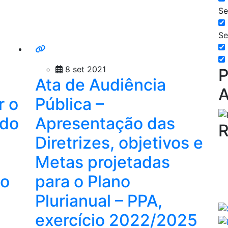
Se
Se
8 set 2021
P
Ata de Audiência
A
r o
Pública –
ndo
Apresentação das
R
Diretrizes, objetivos e
Metas projetadas
do
para o Plano
Plurianual – PPA,
exercício 2022/2025