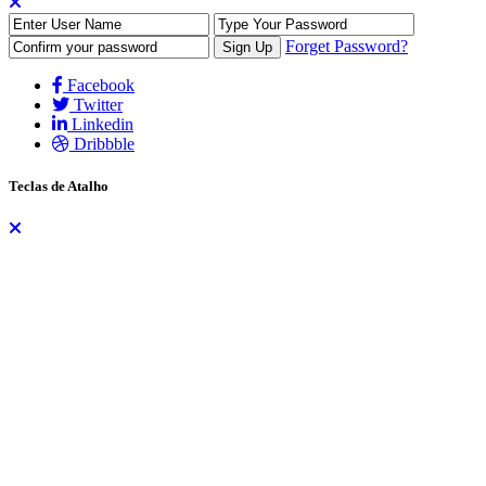
Forget Password?
Facebook
Twitter
Linkedin
Dribbble
Teclas de Atalho
As teclas de atalho auxiliam na navegação do site através do teclado,
dispensando a necessidade do uso do mouse. Os atalhos funcionam
de formas diferentes para alguns navegadores. No Firefox, por
exemplo, são utilizadas as teclas
ALT + SHIFT + tecla
, já no
Chrome e nos demais navegadores utiliza-se apenas
ALT + tecla
.
A lista dos atalhos são:
H – Home (Página Inicial)
S – Secretarias
Tecla 1 – Teclas de Atalho
Tecla 2 – Mapa do Site