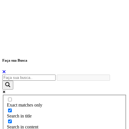
Tecla 3 – Perguntas e Respostas
Tecla 4 – Telefones Úteis
Tecla 5 – Portal da Transparência
Tecla 6 – Fale Conosco
Tecla 7 – E-Sic
Tecla H – Home
Tecla S – Secretarias
Tecla L - Legislação
Tecla T – Portal da Transparência
Tecla F – Fale Conosco
Faça sua Busca
Exact matches only
Search in title
Search in content