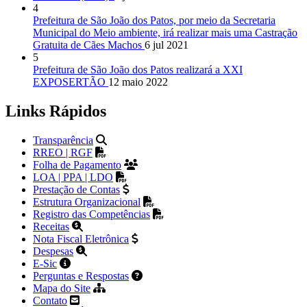
4
Prefeitura de São João dos Patos, por meio da Secretaria
Municipal do Meio ambiente, irá realizar mais uma Castração
Gratuita de Cães Machos
6 jul 2021
5
Prefeitura de São João dos Patos realizará a XXI
EXPOSERTÃO
12 maio 2022
Links Rápidos
Transparência
RREO | RGF
Folha de Pagamento
LOA | PPA | LDO
Prestação de Contas
Estrutura Organizacional
Registro das Competências
Receitas
Nota Fiscal Eletrônica
Despesas
E-Sic
Perguntas e Respostas
Mapa do Site
Contato