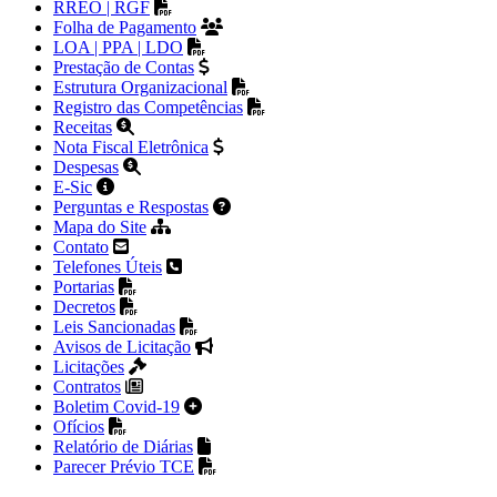
RREO | RGF
Folha de Pagamento
LOA | PPA | LDO
Prestação de Contas
Estrutura Organizacional
Registro das Competências
Receitas
Nota Fiscal Eletrônica
Despesas
E-Sic
Perguntas e Respostas
Mapa do Site
Contato
Telefones Úteis
Portarias
Decretos
Leis Sancionadas
Avisos de Licitação
Licitações
Contratos
Boletim Covid-19
Ofícios
Relatório de Diárias
Parecer Prévio TCE