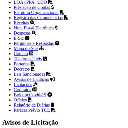
LOA | PPA | LDO
Prestação de Contas
Estrutura Organizacional
Registro das Competências
Receitas
Nota Fiscal Eletrônica
Despesas
E-Sic
Perguntas e Respostas
Mapa do Site
Contato
Telefones Úteis
Portarias
Decretos
Leis Sancionadas
Avisos de Licitação
Licitações
Contratos
Boletim Covid-19
Ofícios
Relatório de Diárias
Parecer Prévio TCE
Avisos de Licitação