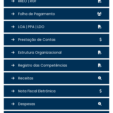
RREO | RGF
Folha de Pagamento
LOA | PPA | LDO
Prestação de Contas
Estrutura Organizacional
Registro das Competências
Receitas
Nota Fiscal Eletrônica
Despesas