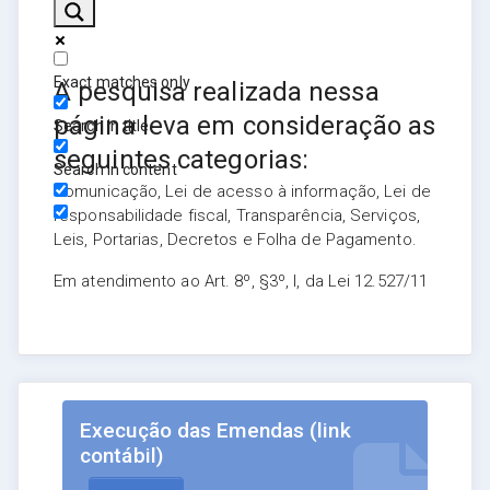
Exact matches only
A pesquisa realizada nessa
página leva em consideração as
Search in title
seguintes categorias:
Search in content
Comunicação, Lei de acesso à informação, Lei de
responsabilidade fiscal, Transparência, Serviços,
Leis, Portarias, Decretos e Folha de Pagamento.
Em atendimento ao Art. 8º, §3º, I, da Lei 12.527/11
Execução das Emendas (link
contábil)