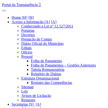
Portal da Transparência
Home [H]
Acesso a Informação [A]
Conhecendo a Lei nº 12.527/2011
Portarias
Decretos
Prestação de Contas
Diário Oficial do Município
Editais
Ofícios
Pessoal
Folha de Pagamento
Folha de Pagamentos – Gestões Anteriores
Tabela Remuneratória
Relatório de Diárias
Estrutura Organizacional
Registro das Competências
Sitemap
Leis
Avisos de Licitação
Repasses
Secretarias [S]