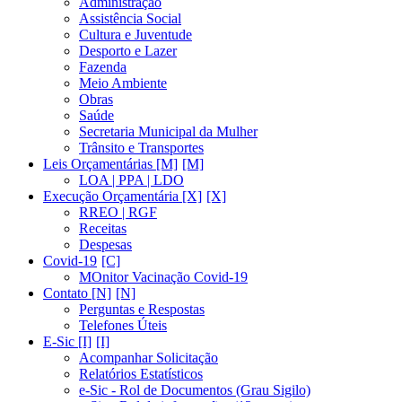
Administração
Assistência Social
Cultura e Juventude
Desporto e Lazer
Fazenda
Meio Ambiente
Obras
Saúde
Secretaria Municipal da Mulher
Trânsito e Transportes
Leis Orçamentárias [M]
LOA | PPA | LDO
Execução Orçamentária [X]
RREO | RGF
Receitas
Despesas
Covid-19
MOnitor Vacinação Covid-19
Contato [N]
Perguntas e Respostas
Telefones Úteis
E-Sic [I]
Acompanhar Solicitação
Relatórios Estatísticos
e-Sic - Rol de Documentos (Grau Sigilo)