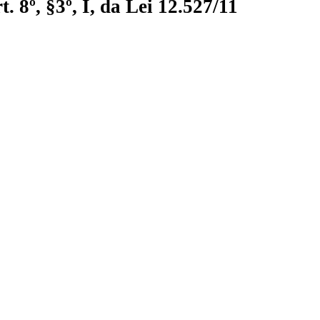
 8º, §3º, I, da Lei 12.527/11