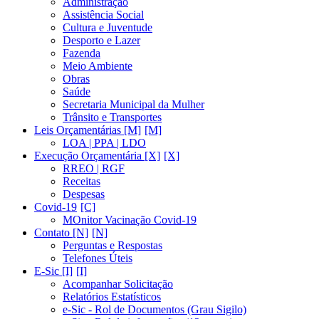
Administração
Assistência Social
Cultura e Juventude
Desporto e Lazer
Fazenda
Meio Ambiente
Obras
Saúde
Secretaria Municipal da Mulher
Trânsito e Transportes
Leis Orçamentárias [M]
LOA | PPA | LDO
Execução Orçamentária [X]
RREO | RGF
Receitas
Despesas
Covid-19
MOnitor Vacinação Covid-19
Contato [N]
Perguntas e Respostas
Telefones Úteis
E-Sic [I]
Acompanhar Solicitação
Relatórios Estatísticos
e-Sic - Rol de Documentos (Grau Sigilo)