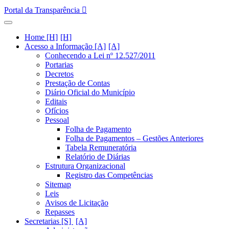
Portal da Transparência
Home [H]
Acesso a Informação [A]
Conhecendo a Lei nº 12.527/2011
Portarias
Decretos
Prestação de Contas
Diário Oficial do Município
Editais
Ofícios
Pessoal
Folha de Pagamento
Folha de Pagamentos – Gestões Anteriores
Tabela Remuneratória
Relatório de Diárias
Estrutura Organizacional
Registro das Competências
Sitemap
Leis
Avisos de Licitação
Repasses
Secretarias [S]