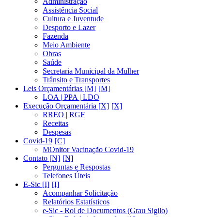
Administração
Assistência Social
Cultura e Juventude
Desporto e Lazer
Fazenda
Meio Ambiente
Obras
Saúde
Secretaria Municipal da Mulher
Trânsito e Transportes
Leis Orçamentárias [M]
LOA | PPA | LDO
Execução Orçamentária [X]
RREO | RGF
Receitas
Despesas
Covid-19
MOnitor Vacinação Covid-19
Contato [N]
Perguntas e Respostas
Telefones Úteis
E-Sic [I]
Acompanhar Solicitação
Relatórios Estatísticos
e-Sic - Rol de Documentos (Grau Sigilo)