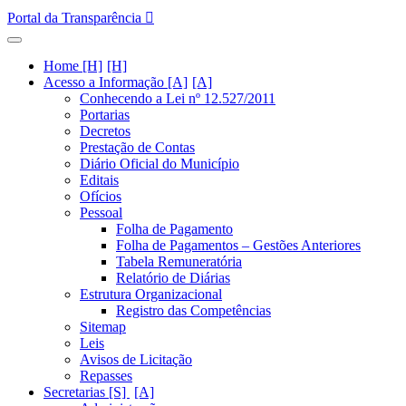
Portal da Transparência
Home [H]
Acesso a Informação [A]
Conhecendo a Lei nº 12.527/2011
Portarias
Decretos
Prestação de Contas
Diário Oficial do Município
Editais
Ofícios
Pessoal
Folha de Pagamento
Folha de Pagamentos – Gestões Anteriores
Tabela Remuneratória
Relatório de Diárias
Estrutura Organizacional
Registro das Competências
Sitemap
Leis
Avisos de Licitação
Repasses
Secretarias [S]