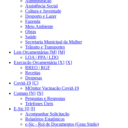
Administração
Assistência Social
Cultura e Juventude
Desporto e Lazer
Fazenda
Meio Ambiente
Obras
Saúde
Secretaria Municipal da Mulher
Trânsito e Transportes
Leis Orçamentárias [M]
LOA | PPA | LDO
Execução Orçamentária [X]
RREO | RGF
Receitas
Despesas
Covid-19
MOnitor Vacinação Covid-19
Contato [N]
Perguntas e Respostas
Telefones Úteis
E-Sic [I]
Acompanhar Solicitação
Relatórios Estatísticos
e-Sic - Rol de Documentos (Grau Sigilo)