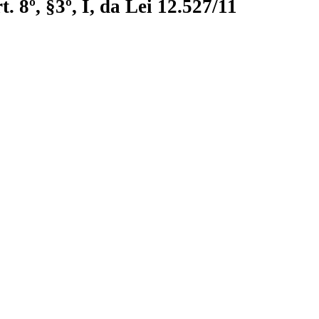
 8º, §3º, I, da Lei 12.527/11