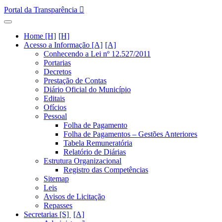
Portal da Transparência
Home [H]
Acesso a Informação [A]
Conhecendo a Lei nº 12.527/2011
Portarias
Decretos
Prestação de Contas
Diário Oficial do Município
Editais
Ofícios
Pessoal
Folha de Pagamento
Folha de Pagamentos – Gestões Anteriores
Tabela Remuneratória
Relatório de Diárias
Estrutura Organizacional
Registro das Competências
Sitemap
Leis
Avisos de Licitação
Repasses
Secretarias [S]