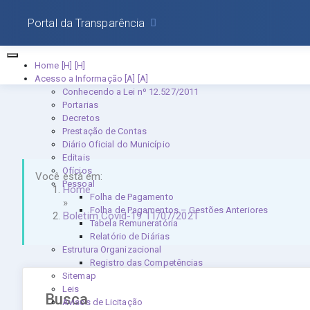
Portal da Transparência
Home [H]
Acesso a Informação [A]
Conhecendo a Lei nº 12.527/2011
Portarias
Decretos
Prestação de Contas
Diário Oficial do Município
Editais
Ofícios
Você está em:
Pessoal
Home
Folha de Pagamento
»
Folha de Pagamentos – Gestões Anteriores
Boletim Covid-19 11/07/2021
Tabela Remuneratória
Relatório de Diárias
Estrutura Organizacional
Registro das Competências
Sitemap
Leis
Busca
Avisos de Licitação