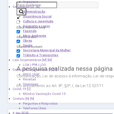
Repasses
Secretarias [S]
Administração
Assistência Social
Cultura e Juventude
Desporto e Lazer
Exact matches only
Fazenda
Meio Ambiente
Search in title
Obras
Saúde
Search in content
Secretaria Municipal da Mulher
Trânsito e Transportes
Leis Orçamentárias [M]
LOA | PPA | LDO
A pesquisa realizada nessa página
Execução Orçamentária [X]
RREO | RGF
Comunicação, Lei de acesso à informação, Lei de respon
Receitas
Despesas
Em atendimento ao Art. 8º, §3º, I, da Lei 12.527/11
Covid-19
MOnitor Vacinação Covid-19
Contato [N]
Perguntas e Respostas
Telefones Úteis
E-Sic [I]