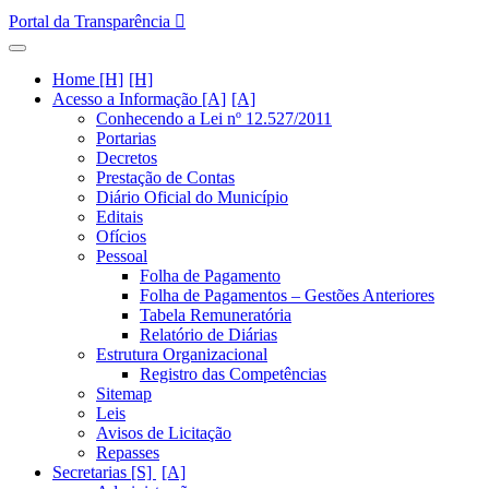
Portal da Transparência
Home [H]
Acesso a Informação [A]
Conhecendo a Lei nº 12.527/2011
Portarias
Decretos
Prestação de Contas
Diário Oficial do Município
Editais
Ofícios
Pessoal
Folha de Pagamento
Folha de Pagamentos – Gestões Anteriores
Tabela Remuneratória
Relatório de Diárias
Estrutura Organizacional
Registro das Competências
Sitemap
Leis
Avisos de Licitação
Repasses
Secretarias [S]