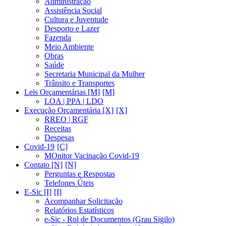
Administração
Assistência Social
Cultura e Juventude
Desporto e Lazer
Fazenda
Meio Ambiente
Obras
Saúde
Secretaria Municipal da Mulher
Trânsito e Transportes
Leis Orçamentárias [M]
LOA | PPA | LDO
Execução Orçamentária [X]
RREO | RGF
Receitas
Despesas
Covid-19
MOnitor Vacinação Covid-19
Contato [N]
Perguntas e Respostas
Telefones Úteis
E-Sic [I]
Acompanhar Solicitação
Relatórios Estatísticos
e-Sic - Rol de Documentos (Grau Sigilo)