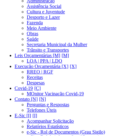
Administração
Assistência Social
Cultura e Juventude
Desporto e Lazer
Fazenda
Meio Ambiente
Obras
Saúde
Secretaria Municipal da Mulher
Trânsito e Transportes
Leis Orçamentárias [M]
LOA | PPA | LDO
Execução Orçamentária [X]
RREO | RGF
Receitas
Despesas
Covid-19
MOnitor Vacinação Covid-19
Contato [N]
Perguntas e Respostas
Telefones Úteis
E-Sic [I]
Acompanhar Solicitação
Relatórios Estatísticos
e-Sic - Rol de Documentos (Grau Sigilo)