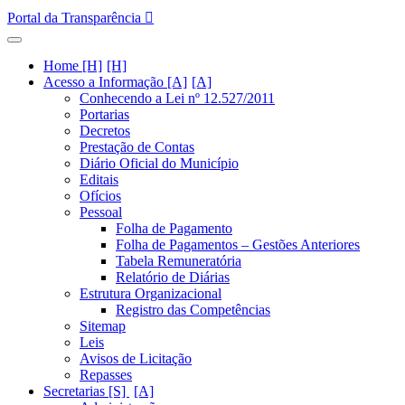
Portal da Transparência
Home [H]
Acesso a Informação [A]
Conhecendo a Lei nº 12.527/2011
Portarias
Decretos
Prestação de Contas
Diário Oficial do Município
Editais
Ofícios
Pessoal
Folha de Pagamento
Folha de Pagamentos – Gestões Anteriores
Tabela Remuneratória
Relatório de Diárias
Estrutura Organizacional
Registro das Competências
Sitemap
Leis
Avisos de Licitação
Repasses
Secretarias [S]