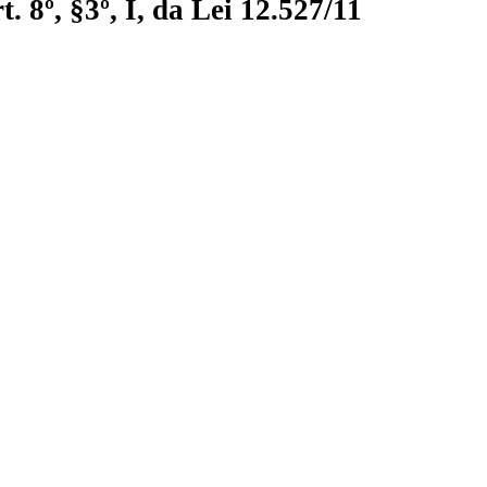
 8º, §3º, I, da Lei 12.527/11