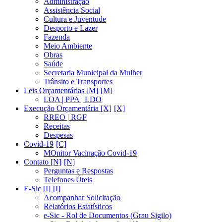
Administração
Assistência Social
Cultura e Juventude
Desporto e Lazer
Fazenda
Meio Ambiente
Obras
Saúde
Secretaria Municipal da Mulher
Trânsito e Transportes
Leis Orçamentárias [M]
LOA | PPA | LDO
Execução Orçamentária [X]
RREO | RGF
Receitas
Despesas
Covid-19
MOnitor Vacinação Covid-19
Contato [N]
Perguntas e Respostas
Telefones Úteis
E-Sic [I]
Acompanhar Solicitação
Relatórios Estatísticos
e-Sic - Rol de Documentos (Grau Sigilo)