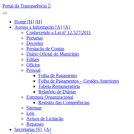
Portal da Transparência
Home [H]
Acesso a Informação [A]
Conhecendo a Lei nº 12.527/2011
Portarias
Decretos
Prestação de Contas
Diário Oficial do Município
Editais
Ofícios
Pessoal
Folha de Pagamento
Folha de Pagamentos – Gestões Anteriores
Tabela Remuneratória
Relatório de Diárias
Estrutura Organizacional
Registro das Competências
Sitemap
Leis
Avisos de Licitação
Repasses
Secretarias [S]