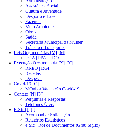
Administração
Assistência Social
Cultura e Juventude
Desporto e Lazer
Fazenda
Meio Ambiente
Obras
Saúde
Secretaria Municipal da Mulher
Trânsito e Transportes
Leis Orçamentárias [M]
LOA | PPA | LDO
Execução Orçamentária [X]
RREO | RGF
Receitas
Despesas
Covid-19
MOnitor Vacinação Covid-19
Contato [N]
Perguntas e Respostas
Telefones Úteis
E-Sic [I]
Acompanhar Solicitação
Relatórios Estatísticos
e-Sic - Rol de Documentos (Grau Sigilo)