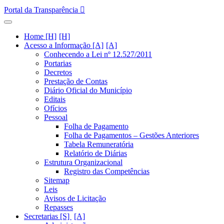
Portal da Transparência
Home [H]
Acesso a Informação [A]
Conhecendo a Lei nº 12.527/2011
Portarias
Decretos
Prestação de Contas
Diário Oficial do Município
Editais
Ofícios
Pessoal
Folha de Pagamento
Folha de Pagamentos – Gestões Anteriores
Tabela Remuneratória
Relatório de Diárias
Estrutura Organizacional
Registro das Competências
Sitemap
Leis
Avisos de Licitação
Repasses
Secretarias [S]