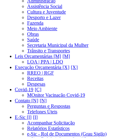
Administração
Assistência Social
Cultura e Juventude
Desporto e Lazer
Fazenda
Meio Ambiente
Obras
Saúde
Secretaria Municipal da Mulher
Trânsito e Transportes
Leis Orçamentárias [M]
LOA | PPA | LDO
Execução Orçamentária [X]
RREO | RGF
Receitas
Despesas
Covid-19
MOnitor Vacinação Covid-19
Contato [N]
Perguntas e Respostas
Telefones Úteis
E-Sic [I]
Acompanhar Solicitação
Relatórios Estatísticos
e-Sic - Rol de Documentos (Grau Sigilo)