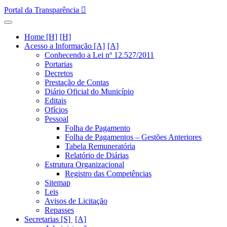
Portal da Transparência
Home [H]
Acesso a Informação [A]
Conhecendo a Lei nº 12.527/2011
Portarias
Decretos
Prestação de Contas
Diário Oficial do Município
Editais
Ofícios
Pessoal
Folha de Pagamento
Folha de Pagamentos – Gestões Anteriores
Tabela Remuneratória
Relatório de Diárias
Estrutura Organizacional
Registro das Competências
Sitemap
Leis
Avisos de Licitação
Repasses
Secretarias [S]