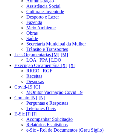
Administração
Assistência Social
Cultura e Juventude
Desporto e Lazer
Fazenda
Meio Ambiente
Obras
Saúde
Secretaria Municipal da Mulher
Trânsito e Transportes
Leis Orçamentárias [M]
LOA | PPA | LDO
Execução Orçamentária [X]
RREO | RGF
Receitas
Despesas
Covid-19
MOnitor Vacinação Covid-19
Contato [N]
Perguntas e Respostas
Telefones Úteis
E-Sic [I]
Acompanhar Solicitação
Relatórios Estatísticos
e-Sic - Rol de Documentos (Grau Sigilo)