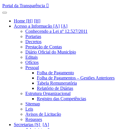
Portal da Transparência
Home [H]
Acesso a Informação [A]
Conhecendo a Lei nº 12.527/2011
Portarias
Decretos
Prestação de Contas
Diário Oficial do Município
Editais
Ofícios
Pessoal
Folha de Pagamento
Folha de Pagamentos – Gestões Anteriores
Tabela Remuneratória
Relatório de Diárias
Estrutura Organizacional
Registro das Competências
Sitemap
Leis
Avisos de Licitação
Repasses
Secretarias [S]