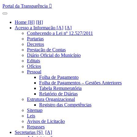
Portal da Transparência
Home [H]
Acesso a Informação [A]
Conhecendo a Lei nº 12.527/2011
Portarias
Decretos
Prestação de Contas
Diário Oficial do Município
Editais
Ofícios
Pessoal
Folha de Pagamento
Folha de Pagamentos – Gestões Anteriores
Tabela Remuneratória
Relatório de Diárias
Estrutura Organizacional
Registro das Competências
Sitemap
Leis
Avisos de Licitação
Repasses
Secretarias [S]