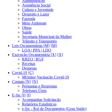
Administração
Assistência Social
Cultura e Juventude
Desporto e Lazer
Fazenda
Meio Ambiente
Obras
Saúde
Secretaria Municipal da Mulher
Trânsito e Transportes
Leis Orçamentárias [M]
LOA | PPA | LDO
Execução Orçamentária [X]
RREO | RGF
Receitas
Despesas
Covid-19
MOnitor Vacinação Covid-19
Contato [N]
Perguntas e Respostas
Telefones Úteis
E-Sic [I]
Acompanhar Solicitação
Relatórios Estatísticos
e-Sic - Rol de Documentos (Grau Sigilo)