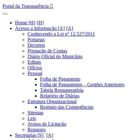
Portal da Transparência
Home [H]
Acesso a Informação [A]
Conhecendo a Lei nº 12.527/2011
Portarias
Decretos
Prestação de Contas
Diário Oficial do Município
Editais
Ofícios
Pessoal
Folha de Pagamento
Folha de Pagamentos – Gestões Anteriores
Tabela Remuneratória
Relatório de Diárias
Estrutura Organizacional
Registro das Competências
Sitemap
Leis
Avisos de Licitação
Repasses
Secretarias [S]