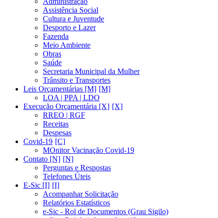
Administração
Assistência Social
Cultura e Juventude
Desporto e Lazer
Fazenda
Meio Ambiente
Obras
Saúde
Secretaria Municipal da Mulher
Trânsito e Transportes
Leis Orçamentárias [M]
LOA | PPA | LDO
Execução Orçamentária [X]
RREO | RGF
Receitas
Despesas
Covid-19
MOnitor Vacinação Covid-19
Contato [N]
Perguntas e Respostas
Telefones Úteis
E-Sic [I]
Acompanhar Solicitação
Relatórios Estatísticos
e-Sic - Rol de Documentos (Grau Sigilo)