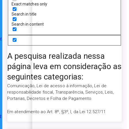
Exact matches only
Search in title
Search in content
r
A pesquisa realizada nessa
página leva em consideração as
seguintes categorias:
Comunicação, Lei de acesso à informação, Lei de
responsabilidade fiscal, Transparência, Serviços, Leis,
Portarias, Decretos e Folha de Pagamento.
Em atendimento ao Art. 8º, §3º, I, da Lei 12.527/11
2