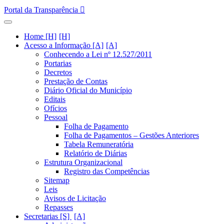
Portal da Transparência
Home [H]
Acesso a Informação [A]
Conhecendo a Lei nº 12.527/2011
Portarias
Decretos
Prestação de Contas
Diário Oficial do Município
Editais
Ofícios
Pessoal
Folha de Pagamento
Folha de Pagamentos – Gestões Anteriores
Tabela Remuneratória
Relatório de Diárias
Estrutura Organizacional
Registro das Competências
Sitemap
Leis
Avisos de Licitação
Repasses
Secretarias [S]