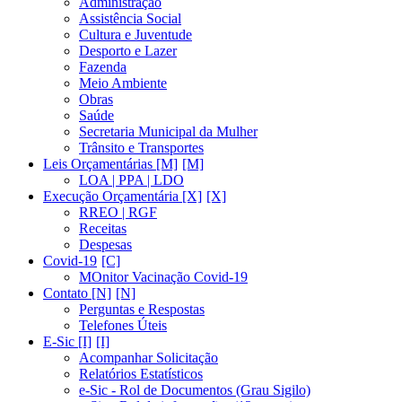
Administração
Assistência Social
Cultura e Juventude
Desporto e Lazer
Fazenda
Meio Ambiente
Obras
Saúde
Secretaria Municipal da Mulher
Trânsito e Transportes
Leis Orçamentárias [M]
LOA | PPA | LDO
Execução Orçamentária [X]
RREO | RGF
Receitas
Despesas
Covid-19
MOnitor Vacinação Covid-19
Contato [N]
Perguntas e Respostas
Telefones Úteis
E-Sic [I]
Acompanhar Solicitação
Relatórios Estatísticos
e-Sic - Rol de Documentos (Grau Sigilo)