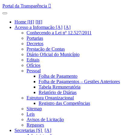
Portal da Transparência
Home [H]
Acesso a Informação [A]
Conhecendo a Lei nº 12.527/2011
Portarias
Decretos
Prestação de Contas
Diário Oficial do Município
Editais
Ofícios
Pessoal
Folha de Pagamento
Folha de Pagamentos – Gestões Anteriores
Tabela Remuneratória
Relatório de Diárias
Estrutura Organizacional
Registro das Competências
Sitemap
Leis
Avisos de Licitação
Repasses
Secretarias [S]