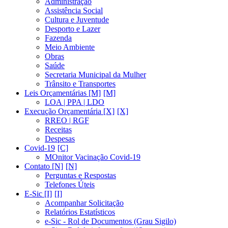
Administração
Assistência Social
Cultura e Juventude
Desporto e Lazer
Fazenda
Meio Ambiente
Obras
Saúde
Secretaria Municipal da Mulher
Trânsito e Transportes
Leis Orçamentárias [M]
LOA | PPA | LDO
Execução Orçamentária [X]
RREO | RGF
Receitas
Despesas
Covid-19
MOnitor Vacinação Covid-19
Contato [N]
Perguntas e Respostas
Telefones Úteis
E-Sic [I]
Acompanhar Solicitação
Relatórios Estatísticos
e-Sic - Rol de Documentos (Grau Sigilo)