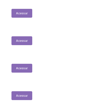
Plano Anual de Contratações
Acessar
Execução Orçamentária
Acessar
Receitas
Acessar
Despesas
Acessar