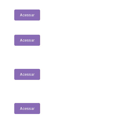
Execução das Emendas (link contábil)
Acessar
Acessar
Relação Nominal de Servidores
Acessar
Plano Municipal de Educação
Acessar
Relatório Anual de Gestão – Educação