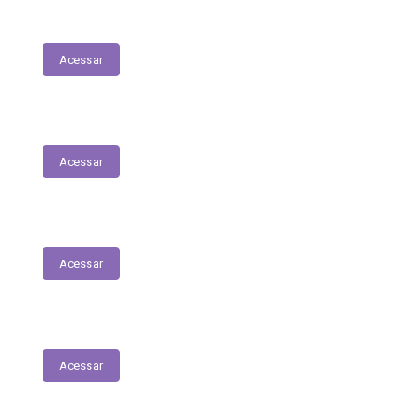
Receitas Extra-Orçamentárias
Acessar
Tabela Remuneratória
Acessar
LOA
Acessar
Audiências Públicas
Acessar