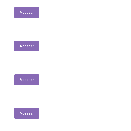
Concursos e Seletivos Públicos
Acessar
Transferências Voluntárias Concedidas
Acessar
Relatório - Pesquisa Satisfação
Acessar
Pesquisa de Satisfação
Acessar