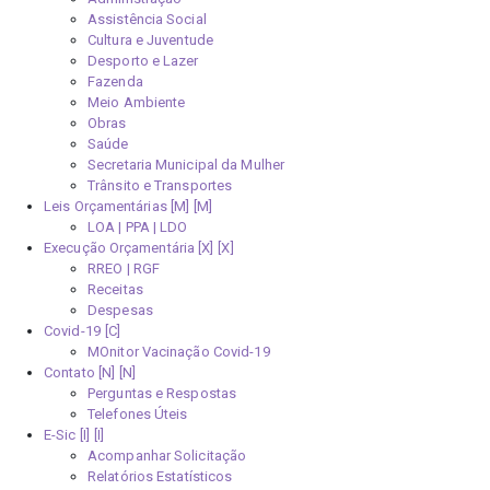
Assistência Social
Cultura e Juventude
Desporto e Lazer
Fazenda
Meio Ambiente
Obras
Saúde
Secretaria Municipal da Mulher
Trânsito e Transportes
Leis Orçamentárias [M]
LOA | PPA | LDO
Execução Orçamentária [X]
RREO | RGF
Receitas
Despesas
Covid-19
MOnitor Vacinação Covid-19
Contato [N]
Perguntas e Respostas
Telefones Úteis
E-Sic [I]
Acompanhar Solicitação
Relatórios Estatísticos