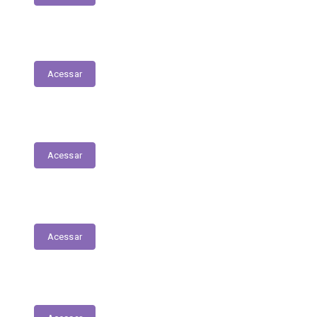
E-Sic
Acessar
Serviços Digitais
Acessar
Emissão de Segunda Via de Licenciamento
Acessar
Solicitações de Medicamentos