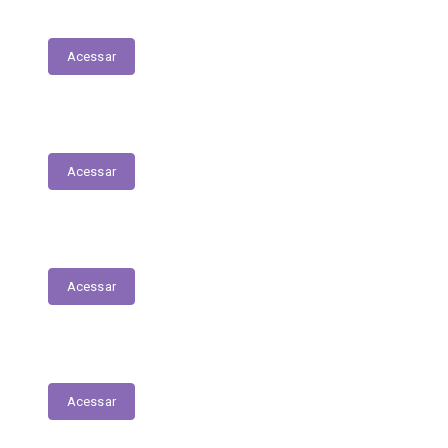
RREO
Acessar
LDO - Lei de Diretrizes Orçamentárias
Acessar
PPA
Acessar
Conselho de Assistência Social
Acessar