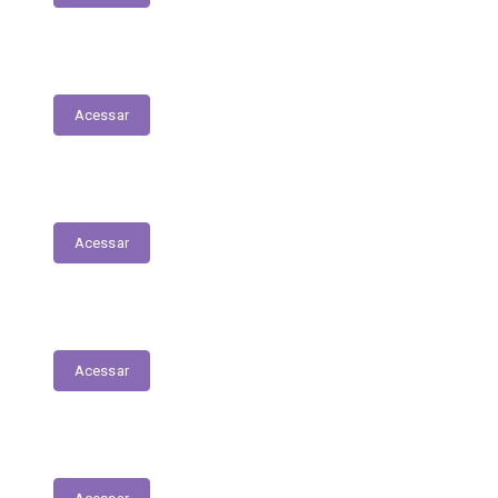
Diário Oficial do Município
Acessar
Servidores – Estagiários
Acessar
Educação
Acessar
Saúde