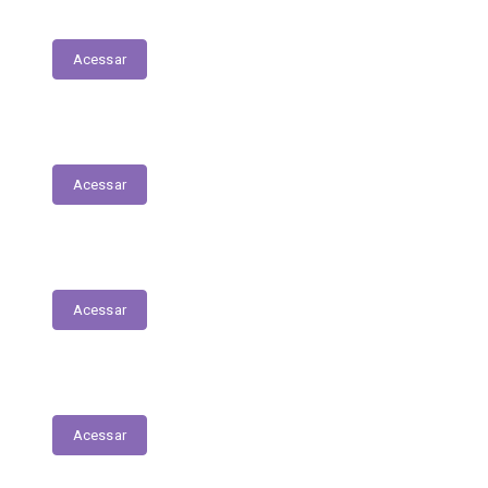
Estrutura Organizacional
Acessar
Registro das Competências
Acessar
Dados Abertos
Acessar
Licitantes ou Contratados Sancionados
Acessar