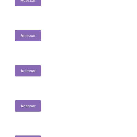
Acessar
Matrículas de Escolas Públicas
Acessar
Contratos
Acessar
Licitações
Acessar
Tabela de Valores das Diárias