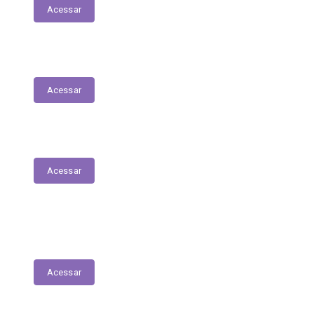
Acessar
Mapa do Site
Acessar
Parecer Prévio do TCE
Acessar
Transferências Voluntárias Recebidas
(Convênios)
Acessar