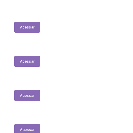
LGPD
Acessar
Folha de Pagamentos
Acessar
Decretos
Acessar
Portarias
Acessar