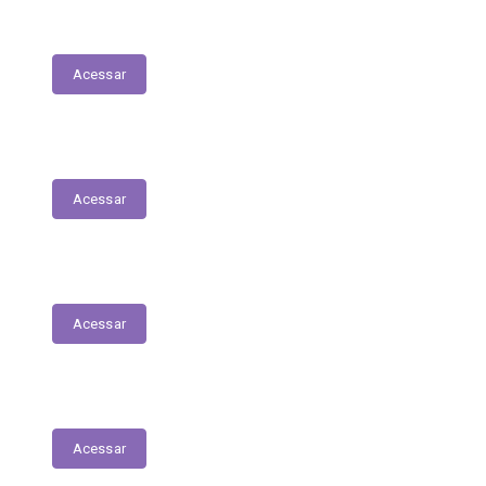
Conselho do Fundeb
Acessar
Lista de espera de Creches
Acessar
Delegacia Online
Acessar
PNAB - Lei Aldir Blanc
Acessar