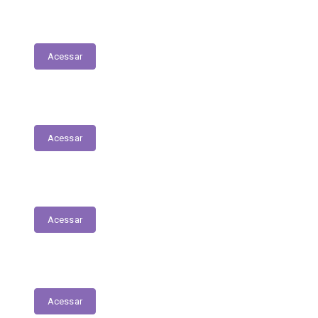
RGF
Acessar
Planejamento Estratégico
Acessar
Relatório de Diárias
Acessar
Editais
Acessar