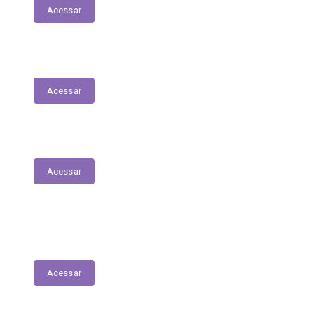
Acessar
Relatório de Atividade – Saúde
Acessar
Plano Municipal de Saúde
Acessar
Lista de espera para acesso às consultas,
exames e serviços médicos
Acessar