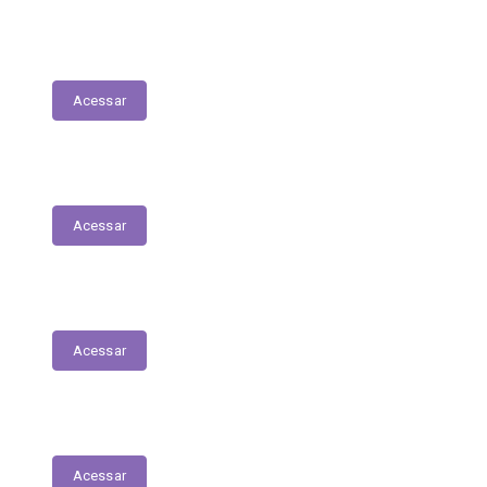
Transferências sem Recursos Financeiros
Acessar
Fiscais de Contrato
Acessar
Renúncias Fiscais
Acessar
Servidores - Terceirizados
Acessar