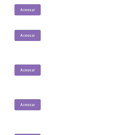
Acessar
Acessar
Relação dos Profissionais de Saúde
Acessar
Unidades de Saúde
Acessar
Medicamentos de alto custo (SUS)