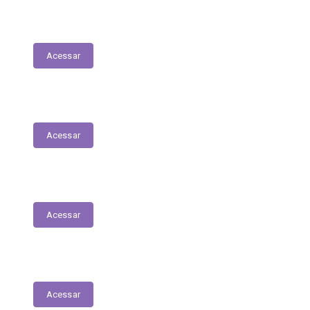
Contracheques Online
Acessar
Nota Fiscal Eletrônica
Acessar
ORDEM CRONOLÓGICA DE PAGAMENTOS
Acessar
Transferências entre Entidades
Acessar