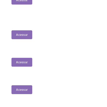
Acessar
Relatório Circunstanciado/Balanço
Patrimonial
Acessar
Relatório Circunstanciado
Acessar
Julgamento de Contas - Legislativo
Acessar