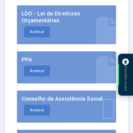
LDO - Lei de Diretrizes
Orçamentárias
Acessar
PPA
ACESSIBILIDADE
Acessar
Conselho de Assistência Social
Acessar