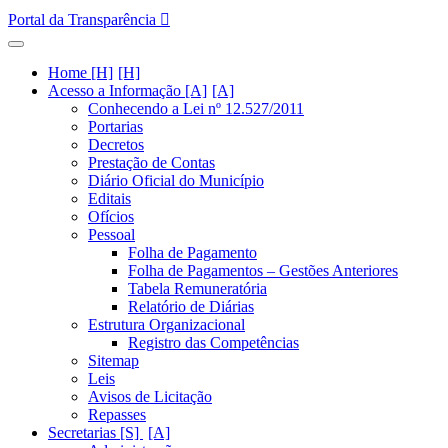
Portal da Transparência
Home [H]
Acesso a Informação [A]
Conhecendo a Lei nº 12.527/2011
Portarias
Decretos
Prestação de Contas
Diário Oficial do Município
Editais
Ofícios
Pessoal
Folha de Pagamento
Folha de Pagamentos – Gestões Anteriores
Tabela Remuneratória
Relatório de Diárias
Estrutura Organizacional
Registro das Competências
Sitemap
Leis
Avisos de Licitação
Repasses
Secretarias [S]