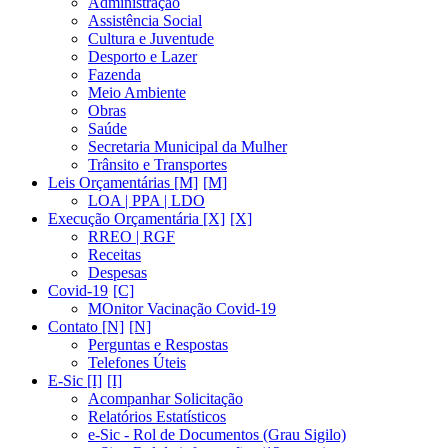
Administração
Assistência Social
Cultura e Juventude
Desporto e Lazer
Fazenda
Meio Ambiente
Obras
Saúde
Secretaria Municipal da Mulher
Trânsito e Transportes
Leis Orçamentárias [M]
LOA | PPA | LDO
Execução Orçamentária [X]
RREO | RGF
Receitas
Despesas
Covid-19
MOnitor Vacinação Covid-19
Contato [N]
Perguntas e Respostas
Telefones Úteis
E-Sic [I]
Acompanhar Solicitação
Relatórios Estatísticos
e-Sic - Rol de Documentos (Grau Sigilo)