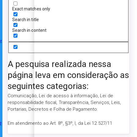
Exact matches only
Search in title
Search in content
r
A pesquisa realizada nessa
página leva em consideração as
seguintes categorias:
Comunicação, Lei de acesso à informação, Lei de
responsabilidade fiscal, Transparência, Serviços, Leis,
Portarias, Decretos e Folha de Pagamento.
Em atendimento ao Art. 8º, §3º, I, da Lei 12.527/11
2