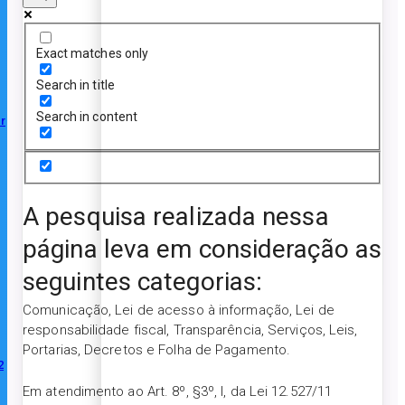
Exact matches only
Search in title
Search in content
r
A pesquisa realizada nessa
página leva em consideração as
seguintes categorias:
Comunicação, Lei de acesso à informação, Lei de
responsabilidade fiscal, Transparência, Serviços, Leis,
Portarias, Decretos e Folha de Pagamento.
2
Em atendimento ao Art. 8º, §3º, I, da Lei 12.527/11