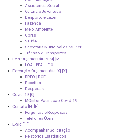
Assistência Social
Cultura e Juventude
Desporto e Lazer
Fazenda
Meio Ambiente
Obras
Saúde
Secretaria Municipal da Mulher
Trânsito e Transportes
Leis Orçamentárias [M]
LOA | PPA | LDO
Execução Orçamentária [X]
RREO | RGF
Receitas
Despesas
Covid-19
MOnitor Vacinação Covid-19
Contato [N]
Perguntas e Respostas
Telefones Úteis
E-Sic [I]
Acompanhar Solicitação
Relatórios Estatísticos