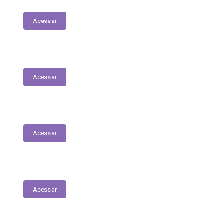
Contracheques Online
Acessar
Nota Fiscal Eletrônica
Acessar
ORDEM CRONOLÓGICA DE PAGAMENTOS
Acessar
Transferências entre Entidades
Acessar