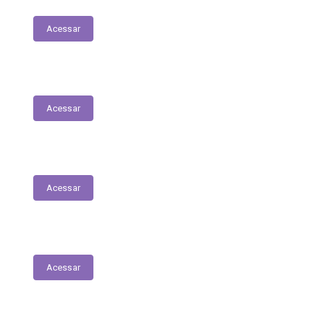
Acessar
Planejamento Estratégico
Acessar
Relatório de Diárias
Acessar
Editais
Acessar