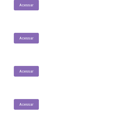
Acessar
Execução Orçamentária
Acessar
Receitas
Acessar
Despesas
Acessar
Receitas Extra-Orçamentárias