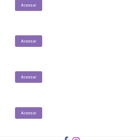
Acessar
Registro das Competências
Acessar
Dados Abertos
Acessar
Licitantes ou Contratados Sancionados
Acessar