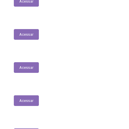
Acessar
Transferências Voluntárias Concedidas
Acessar
Relatório - Pesquisa Satisfação
Acessar
Pesquisa de Satisfação
Acessar
Estrutura Organizacional