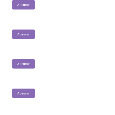
Acessar
LDO - Lei de Diretrizes Orçamentárias
Acessar
PPA
Acessar
Conselho de Assistência Social
Acessar
Conselho do Fundeb