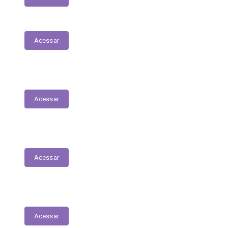
Acessar
Relação dos Profissionais de Saúde
Acessar
Unidades de Saúde
Acessar
Medicamentos de alto custo (SUS)
Acessar