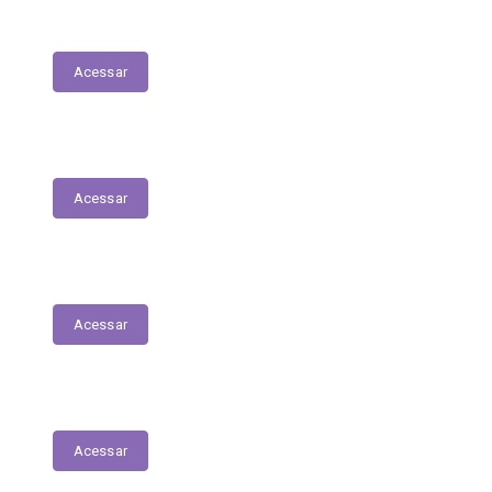
Diário Oficial do Município
Acessar
Servidores – Estagiários
Acessar
Educação
Acessar
Saúde
Acessar