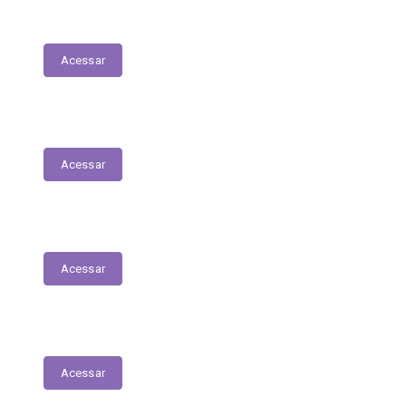
E-Sic
Acessar
Serviços Digitais
Acessar
Emissão de Segunda Via de Licenciamento
Acessar
Solicitações de Medicamentos
Acessar