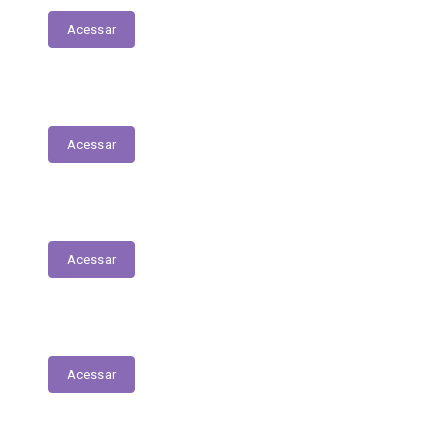
Acessar
Tabela Remuneratória
Acessar
LOA
Acessar
Audiências Públicas
Acessar
RGF