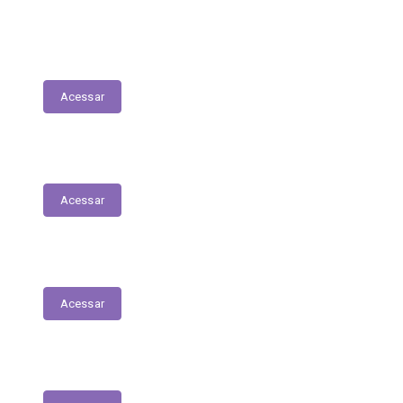
Relatório Circunstanciado/Balanço
Patrimonial
Acessar
Relatório Circunstanciado
Acessar
Julgamento de Contas - Legislativo
Acessar
Concursos e Seletivos Públicos