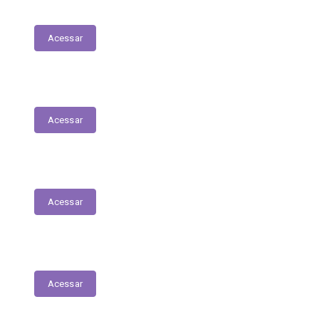
LGPD
Acessar
Folha de Pagamentos
Acessar
Decretos
Acessar
Portarias
Acessar