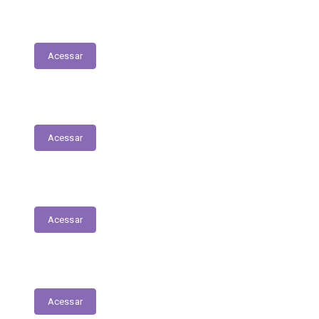
Matrículas de Escolas Públicas
Acessar
Contratos
Acessar
Licitações
Acessar
Tabela de Valores das Diárias
Acessar