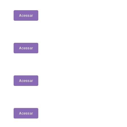
Transferências sem Recursos Financeiros
Acessar
Fiscais de Contrato
Acessar
Renúncias Fiscais
Acessar
Servidores - Terceirizados
Acessar