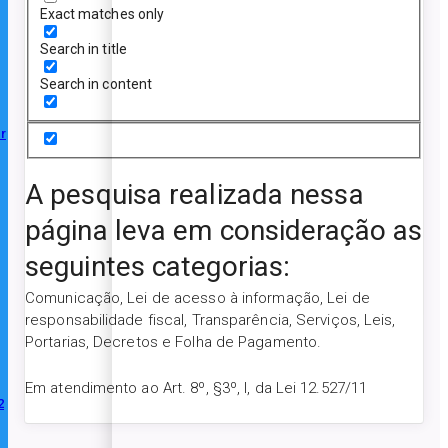
Exact matches only
Search in title
Search in content
r
A pesquisa realizada nessa
página leva em consideração as
seguintes categorias:
Comunicação, Lei de acesso à informação, Lei de
responsabilidade fiscal, Transparência, Serviços, Leis,
Portarias, Decretos e Folha de Pagamento.
Em atendimento ao Art. 8º, §3º, I, da Lei 12.527/11
2