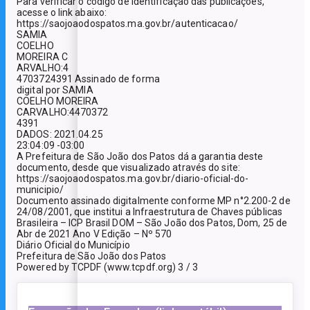
Para verificar o código de identificação das publicações,
acesse o link abaixo:
https://saojoaodospatos.ma.gov.br/autenticacao/
SAMIA
COELHO
MOREIRA C
ARVALHO:4
4703724391 Assinado de forma
digital por SAMIA
COELHO MOREIRA
CARVALHO:4470372
4391
DADOS: 2021.04.25
23:04:09 -03:00
A Prefeitura de São João dos Patos dá a garantia deste
documento, desde que visualizado através do site:
https://saojoaodospatos.ma.gov.br/diario-oficial-do-
municipio/
Documento assinado digitalmente conforme MP n°2.200-2 de
24/08/2001, que institui a Infraestrutura de Chaves públicas
Brasileira – ICP Brasil DOM – São João dos Patos, Dom, 25 de
Abr de 2021 Ano V Edição – Nº 570
Diário Oficial do Município
Prefeitura de São João dos Patos
Powered by TCPDF (www.tcpdf.org) 3 / 3