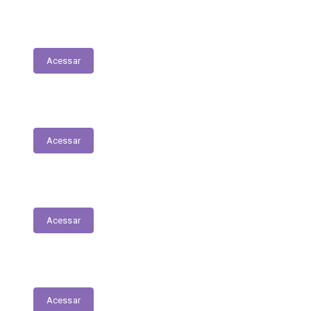
Planejamento Estratégico
Acessar
Relatório de Diárias
Acessar
Editais
Acessar
LGPD
Acessar