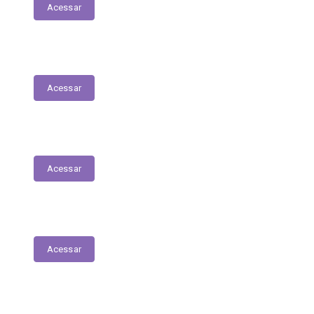
Acessar
Relação dos Profissionais de Saúde
Acessar
Unidades de Saúde
Acessar
Medicamentos de alto custo (SUS)
Acessar
Relatório de Atividade – Saúde