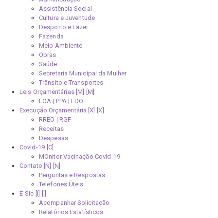
Assistência Social
Cultura e Juventude
Desporto e Lazer
Fazenda
Meio Ambiente
Obras
Saúde
Secretaria Municipal da Mulher
Trânsito e Transportes
Leis Orçamentárias [M]
LOA | PPA | LDO
Execução Orçamentária [X]
RREO | RGF
Receitas
Despesas
Covid-19
MOnitor Vacinação Covid-19
Contato [N]
Perguntas e Respostas
Telefones Úteis
E-Sic [I]
Acompanhar Solicitação
Relatórios Estatísticos