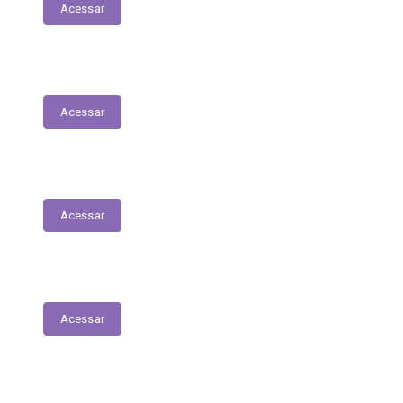
Acessar
Contratos
Acessar
Licitações
Acessar
Tabela de Valores das Diárias
Acessar
Mapa do Site