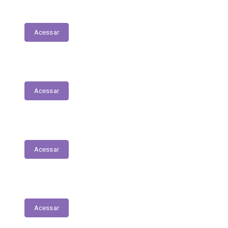
Execução Orçamentária
Acessar
Receitas
Acessar
Despesas
Acessar
Receitas Extra-Orçamentárias
Acessar