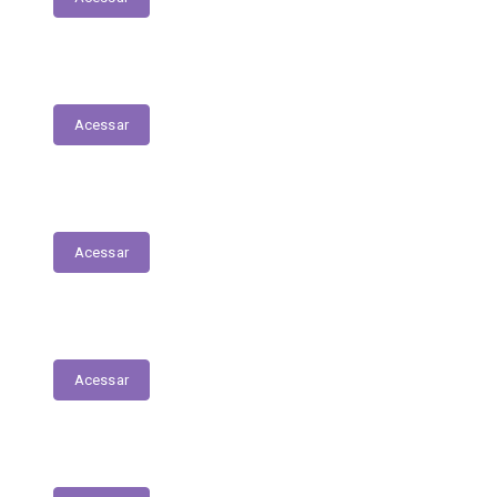
Serviços Digitais
Acessar
Emissão de Segunda Via de Licenciamento
Acessar
Solicitações de Medicamentos
Acessar
Matrículas de Escolas Públicas