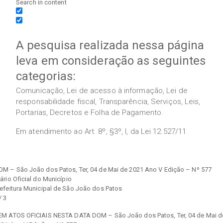
Search in content
A pesquisa realizada nessa página
leva em consideração as seguintes
categorias:
Comunicação, Lei de acesso à informação, Lei de
responsabilidade fiscal, Transparência, Serviços, Leis,
Portarias, Decretos e Folha de Pagamento.
Em atendimento ao Art. 8º, §3º, I, da Lei 12.527/11
OM – São João dos Patos, Ter, 04 de Mai de 2021 Ano V Edição – Nº 577
ário Oficial do Município
refeitura Municipal de São João dos Patos
/ 3
EM ATOS OFICIAIS NESTA DATA DOM – São João dos Patos, Ter, 04 de Mai d