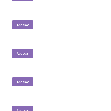
Fiscais de Contrato
Acessar
Renúncias Fiscais
Acessar
Servidores - Terceirizados
Acessar
E-Sic
Acessar