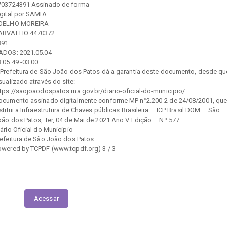
703724391 Assinado de forma
igital por SAMIA
OELHO MOREIRA
ARVALHO:4470372
391
ADOS: 2021.05.04
:05:49 -03:00
 Prefeitura de São João dos Patos dá a garantia deste documento, desde qu
sualizado através do site:
ttps://saojoaodospatos.ma.gov.br/diario-oficial-do-municipio/
ocumento assinado digitalmente conforme MP n°2.200-2 de 24/08/2001, qu
stitui a Infraestrutura de Chaves públicas Brasileira – ICP Brasil DOM – São
oão dos Patos, Ter, 04 de Mai de 2021 Ano V Edição – Nº 577
ário Oficial do Município
refeitura de São João dos Patos
owered by TCPDF (www.tcpdf.org) 3 / 3
Execução das Emendas (link contábil)
Acessar