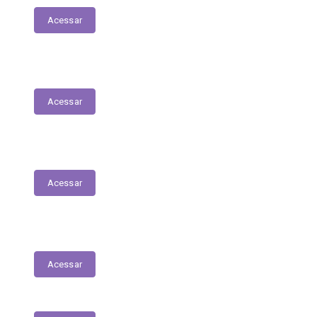
Acessar
Relação Nominal de Servidores
Acessar
Plano Municipal de Educação
Acessar
Relatório Anual de Gestão – Educação
Acessar