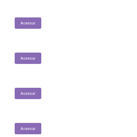
Tabela Remuneratória
Acessar
LOA
Acessar
Audiências Públicas
Acessar
RGF
Acessar