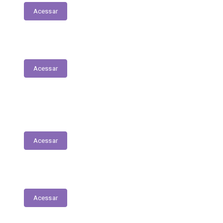
Acessar
Plano Municipal de Saúde
Acessar
Lista de espera para acesso às consultas,
exames e serviços médicos
Acessar
RREO
Acessar