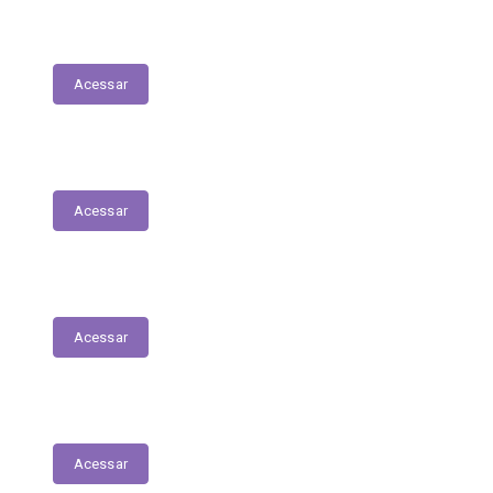
Lista de espera de Creches
Acessar
Delegacia Online
Acessar
PNAB - Lei Aldir Blanc
Acessar
Contracheques Online
Acessar