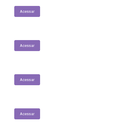
Acessar
Relatório Circunstanciado
Acessar
Julgamento de Contas - Legislativo
Acessar
Concursos e Seletivos Públicos
Acessar