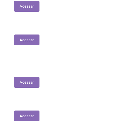
Acessar
Parecer Prévio do TCE
Acessar
Transferências Voluntárias Recebidas
(Convênios)
Acessar
Plano Anual de Contratações
Acessar