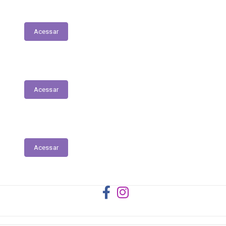
Registro das Competências
Acessar
Dados Abertos
Acessar
Licitantes ou Contratados Sancionados
Acessar