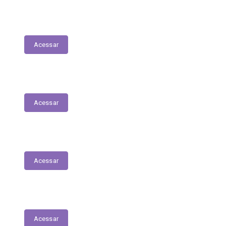
Nota Fiscal Eletrônica
Acessar
ORDEM CRONOLÓGICA DE PAGAMENTOS
Acessar
Transferências entre Entidades
Acessar
Transferências sem Recursos Financeiros
Acessar