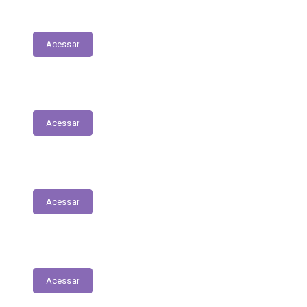
LDO - Lei de Diretrizes Orçamentárias
Acessar
PPA
Acessar
Conselho de Assistência Social
Acessar
Conselho do Fundeb
Acessar