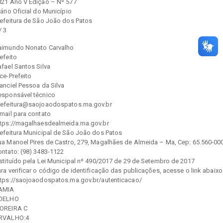
021 Ano V Edição – Nº 577
ário Oficial do Município
refeitura de São João dos Patos
/ 3
aimundo Nonato Carvalho
efeito
fael Santos Silva
ce-Prefeito
anciel Pessoa da Silva
esponsável técnico
refeitura@saojoaodospatos.ma.gov.br
mail para contato
ttps://magalhaesdealmeida.ma.gov.br
refeitura Municipal de São João dos Patos
ua Manoel Pires de Castro, 279, Magalhães de Almeida – Ma, Cep: 65.560-00
ontato: (98) 3483-1122
nstituído pela Lei Municipal nº 490/2017 de 29 de Setembro de 2017
ra verificar o código de identificação das publicações, acesse o link abaixo
ttps://saojoaodospatos.ma.gov.br/autenticacao/
AMIA
OELHO
OREIRA C
RVALHO:4