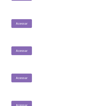
Folha de Pagamentos
Acessar
Decretos
Acessar
Portarias
Acessar
Diário Oficial do Município
Acessar