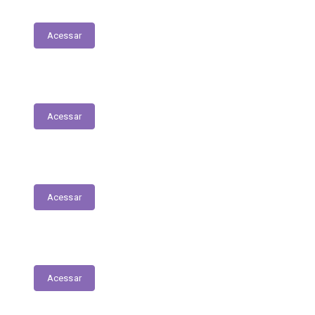
Transferências Voluntárias Concedidas
Acessar
Relatório - Pesquisa Satisfação
Acessar
Pesquisa de Satisfação
Acessar
Estrutura Organizacional
Acessar