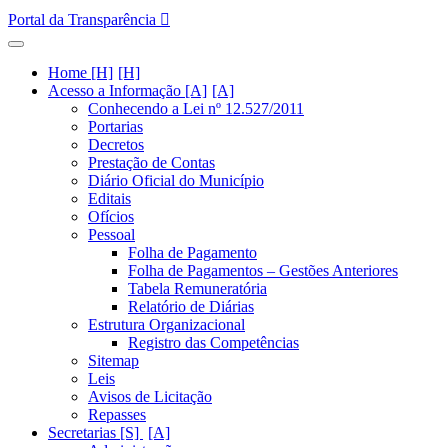
Portal da Transparência
Home [H]
Acesso a Informação [A]
Conhecendo a Lei nº 12.527/2011
Portarias
Decretos
Prestação de Contas
Diário Oficial do Município
Editais
Ofícios
Pessoal
Folha de Pagamento
Folha de Pagamentos – Gestões Anteriores
Tabela Remuneratória
Relatório de Diárias
Estrutura Organizacional
Registro das Competências
Sitemap
Leis
Avisos de Licitação
Repasses
Secretarias [S]