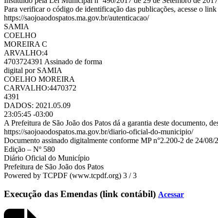
Instituído pela Lei Municipal nº 490/2017 de 29 de Setembro de 2017
Para verificar o código de identificação das publicações, acesse o link
https://saojoaodospatos.ma.gov.br/autenticacao/
SAMIA
COELHO
MOREIRA C
ARVALHO:4
4703724391 Assinado de forma
digital por SAMIA
COELHO MOREIRA
CARVALHO:4470372
4391
DADOS: 2021.05.09
23:05:45 -03:00
A Prefeitura de São João dos Patos dá a garantia deste documento, des
https://saojoaodospatos.ma.gov.br/diario-oficial-do-municipio/
Documento assinado digitalmente conforme MP n°2.200-2 de 24/08/200
Edição – Nº 580
Diário Oficial do Município
Prefeitura de São João dos Patos
Powered by TCPDF (www.tcpdf.org) 3 / 3
Execução das Emendas (link contábil)
Acessar