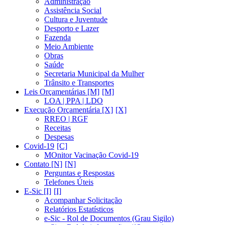
Administração
Assistência Social
Cultura e Juventude
Desporto e Lazer
Fazenda
Meio Ambiente
Obras
Saúde
Secretaria Municipal da Mulher
Trânsito e Transportes
Leis Orçamentárias [M]
LOA | PPA | LDO
Execução Orçamentária [X]
RREO | RGF
Receitas
Despesas
Covid-19
MOnitor Vacinação Covid-19
Contato [N]
Perguntas e Respostas
Telefones Úteis
E-Sic [I]
Acompanhar Solicitação
Relatórios Estatísticos
e-Sic - Rol de Documentos (Grau Sigilo)