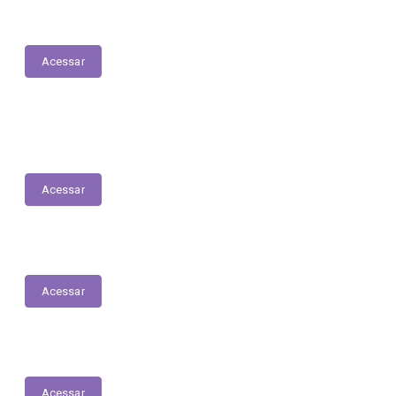
Acessar
Relatório Anual de Gestão – Educação
Acessar
Unidades de Saúde
Acessar
Plano Municipal de Saúde
Acessar