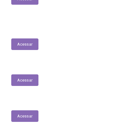
RREO
Acessar
Conselho de Assistência Social
Acessar
Delegacia Online
Acessar
Nota Fiscal Eletrônica