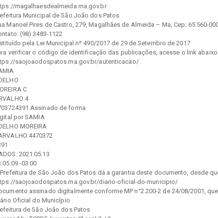
ttps://magalhaesdealmeida.ma.gov.br
refeitura Municipal de São João dos Patos
ua Manoel Pires de Castro, 279, Magalhães de Almeida – Ma, Cep: 65.560-00
ontato: (98) 3483-1122
nstituído pela Lei Municipal nº 490/2017 de 29 de Setembro de 2017
ra verificar o código de identificação das publicações, acesse o link abaixo
ttps://saojoaodospatos.ma.gov.br/autenticacao/
AMIA
OELHO
OREIRA C
RVALHO:4
703724391 Assinado de forma
igital por SAMIA
OELHO MOREIRA
ARVALHO:4470372
391
ADOS: 2021.05.13
:05:09 -03:00
 Prefeitura de São João dos Patos dá a garantia deste documento, desde que 
ttps://saojoaodospatos.ma.gov.br/diario-oficial-do-municipio/
ocumento assinado digitalmente conforme MP n°2.200-2 de 24/08/2001, que ins
ário Oficial do Município
refeitura de São João dos Patos