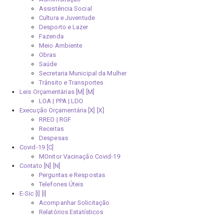
Assistência Social
Cultura e Juventude
Desporto e Lazer
Fazenda
Meio Ambiente
Obras
Saúde
Secretaria Municipal da Mulher
Trânsito e Transportes
Leis Orçamentárias [M]
LOA | PPA | LDO
Execução Orçamentária [X]
RREO | RGF
Receitas
Despesas
Covid-19
MOnitor Vacinação Covid-19
Contato [N]
Perguntas e Respostas
Telefones Úteis
E-Sic [I]
Acompanhar Solicitação
Relatórios Estatísticos