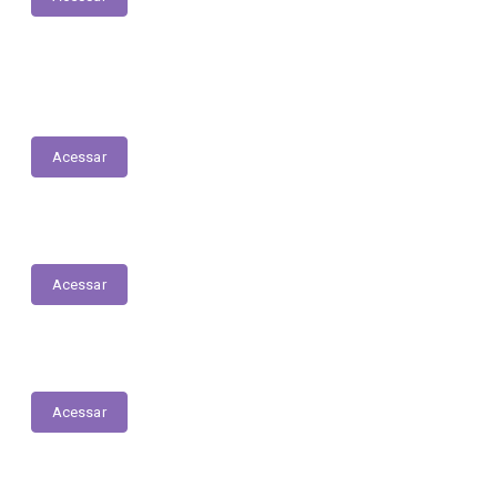
LDO - Lei de Diretrizes Orçamentárias
Acessar
Conselho do Fundeb
Acessar
PNAB - Lei Aldir Blanc
Acessar
ORDEM CRONOLÓGICA DE PAGAMENTOS