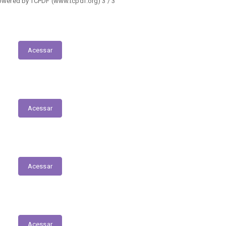
owered by TCPDF (www.tcpdf.org) 3 / 3
Execução das Emendas (link contábil)
Acessar
Plano Municipal de Educação
Acessar
Relação dos Profissionais de Saúde
Acessar
Relatório de Atividade – Saúde
Acessar