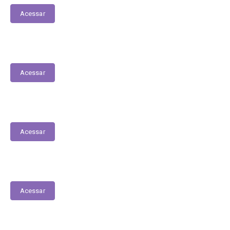
Acessar
PPA
Acessar
Lista de espera de Creches
Acessar
Contracheques Online
Acessar
Transferências entre Entidades