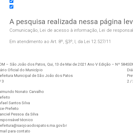
A pesquisa realizada nessa página le
Comunicação, Lei de acesso à informação, Lei de responsabil
Em atendimento ao Art. 8º, §3º, I, da Lei 12.527/11
OM – São João dos Patos, Qui, 13 de Mai de 2021 Ano V Edição – Nº 584
SEM
ário Oficial do Município
Diá
refeitura Municipal de São João dos Patos
Pre
/ 3
2 /
aimundo Nonato Carvalho
efeito
fael Santos Silva
ce-Prefeito
anciel Pessoa da Silva
esponsável técnico
refeitura@saojoaodospatos.ma.gov.br
mail para contato